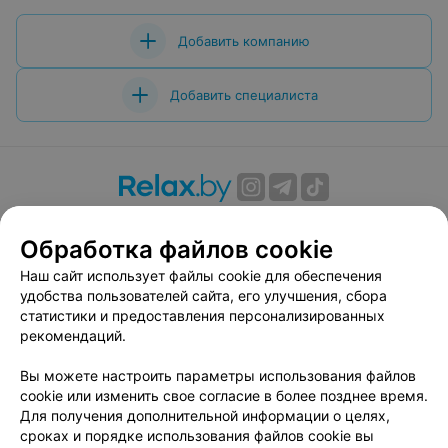
Добавить компанию
Добавить специалиста
О проекте
Новости проекта
Размещение рекламы
Обработка файлов cookie
Вакансии
Публичный договор
Способы оплаты
Публичный договор по использованию сервиса
Наш сайт использует файлы cookie для обеспечения
«Афиша»
удобства пользователей сайта, его улучшения, сбора
статистики и предоставления персонализированных
Пользовательское соглашение
рекомендаций.
Написать в поддержку
Вы можете настроить параметры использования файлов
Связаться по вопросам сотрудничества
cookie или изменить свое согласие в более позднее время.
Написать руководителю relax.by
Для получения дополнительной информации о целях,
Персональные настройки cookie
сроках и порядке использования файлов cookie вы