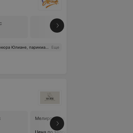
с
Все цены
ту! Очень довольна результатом! Хожу только к вам!
Еще
с
Мелирование волос
Частично
смывка
Цена по запросу
Цена по 