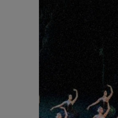
ние волос
Все цены
запросу