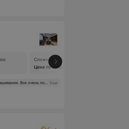
лос
Сложное окрашивание волос
В
Цена по запросу
е Баранчик. Девушки, кто осветляет длинные волосы, меня поймут. Однозначно рекомендую!
Еще