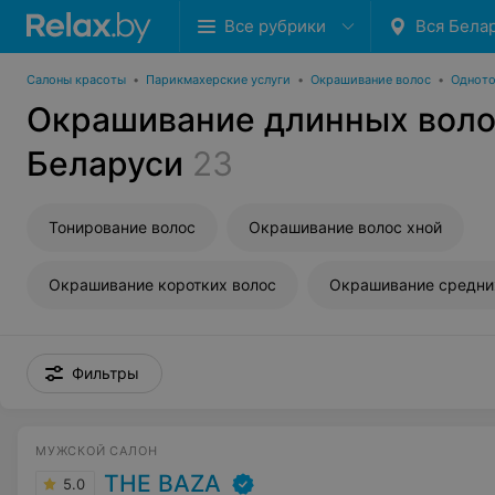
Все рубрики
Вся Бела
Салоны красоты
•
Парикмахерские услуги
•
Окрашивание волос
•
Одното
Окрашивание длинных воло
Беларуси
23
Тонирование волос
Окрашивание волос хной
Окрашивание коротких волос
Окрашивание средни
Фильтры
МУЖСКОЙ САЛОН
THE BAZA
5.0