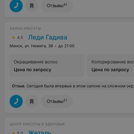
41
Отзывы
САЛОН КРАСОТЫ
Леди Гадива
4.5
Минск, ул. Немига, 38
до 21:00
Окрашивание волос
Колорирование во
Цена по запросу
Цена по запросу
Отзыв
.
Сегодня была впервые в этом салоне на сложном окрашивании. Все очень понравилось от интерьера, работы администратора до результата качественно выполненной работы . Особая благодарность мастеру Ольг
21
Отзывы
ЦЕНТР КРАСОТЫ И ЗДОРОВЬЯ
Жеталь
5.0