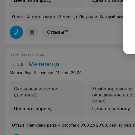
Цена по запросу
Цена по запросу
Отзыв
.
Хожу к вам уже 3 месяца. По утрам. Каждый раз приходу в 9.45 и получаю скидку. Хотя она действует с 10.00. Сегодня утром администратор сказала, что скидки только с 10.00 - без проблем, правило, есть правило. В вертикальной кабинке было грязно. Когда работал солярий летали бумажки он нескольких стикеров и комочки пыли. На мое замечание почему так, администратор сказала «там сегодня никого не было» . Ну значит со вчера остались. Хорошо. И продолжила «ну мы посмотрим». Слова «извини», сожаления или минимального стыда за кабинку, за которую она отвечает - не было. На мое «до свидания» - молчание. Раз уж вы и ставите
20
Отзывы
ПАРИКМАХЕРСКАЯ
Метелица
3.8
Минск, бул. Шевченко, 11
до 20:00
Окрашивание волос
Комбинированное
(длинные)
окрашивание воло
волос)
Цена по запросу
Цена по запросу
Отзыв
.
Написано режим работы с 8:00 до 20:00, сейчас уже 8:24 Приехал и стою под дверями - закрыто, тел. Не отвечает!!! Господа если режим поменялся, проследите чтоб и клиенты были в курс