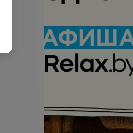
запросу
Цена по запросу
окрашивание волос
Брондирование (длинный
 волос)
волос)
запросу
Цена по запросу