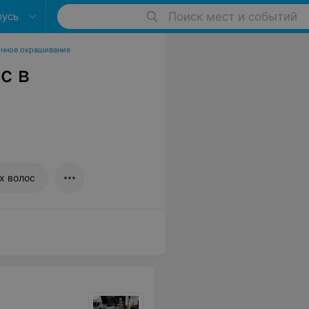
русь
Поиск мест и событий
нное окрашивание
с в
х волос