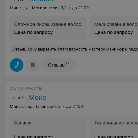
Минск, ул. Могилевская, 2/1
до 21:00
Сложное окрашивание волос
Мелирование воло
Цена по запросу
Цена по запросу
Отзыв
.
Хочу выразить благодарность мастеру маникюра-педикюра Юлиане, парикмахеру Маше и косметологу Ольге за отличную рабо
88
Отзывы
САЛОН КРАСОТЫ
Моне
4.0
Минск, пер. Тучинский, 2
до 21:00
Балаяж
Тонирование воло
Цена по запросу
Цена по запросу