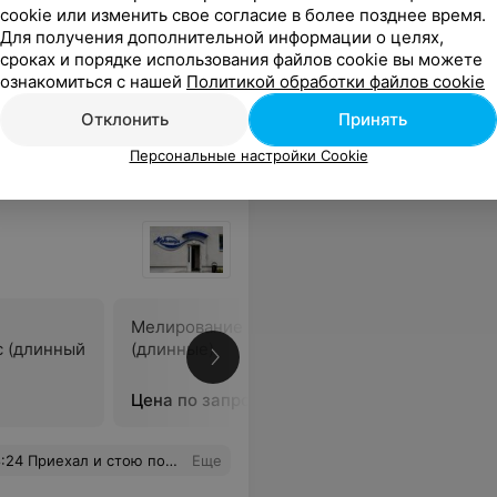
Цена по запросу
Цена по 
cookie или изменить свое согласие в более позднее время.
Для получения дополнительной информации о целях,
сроках и порядке использования файлов cookie вы можете
 высокую планку салона красоты, то и сервис должен быть соответствующим. Никакого хамства и, тем более, грязного рабочего места не может быть. Научите сотрудников, если не добросовестно выполнять свои обязанности, то хотя бы уметь извиниться за свои оплошности.
Еще
ознакомиться с нашей
Политикой обработки файлов cookie
Отклонить
Принять
Персональные настройки Cookie
Мелирование волос
Сложное 
с (длинный
(длинные)
(длинный
Цена по запросу
Цена по 
е. Уважайте время других. Больше не поеду, реальный совок ни какой ни салон.
Еще