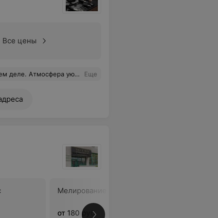
Все цены
деле. Атмосфера уютная .
Еще
адреса
с
Мелирование волос
Сложное
окрашив
от 180 руб.
от 200 ру