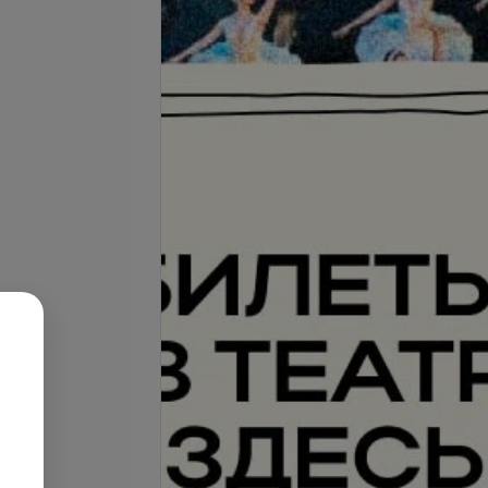
ние волос Keune
Окрашивание волос Loreal
ень длинные)
(длинные)