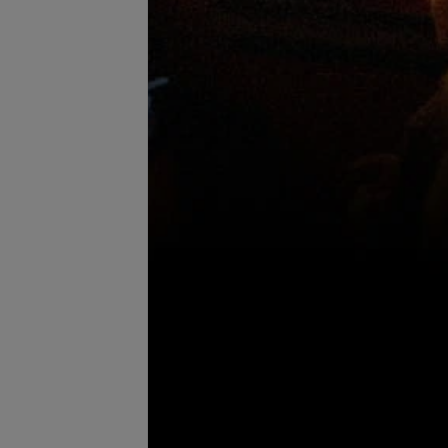
е обесцвечивание,
Обесцвечивание, смывка
запросу
Цена по запросу