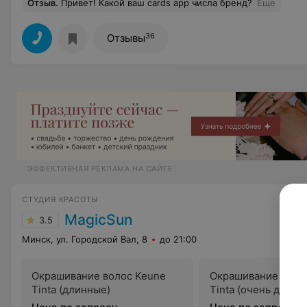
Отзыв
.
Привет! Какой ваш cards app числа бренд?
Еще
36
Отзывы
ЭФФЕКТИВНАЯ РЕКЛАМА НА САЙТЕ
СТУДИЯ КРАСОТЫ
MagicSun
3.5
Минск, ул. Городской Вал, 8
до 21:00
Окрашивание волос Keune
Окрашивание воло
Tinta (длинные)
Tinta (очень длинн