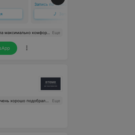
Запись по телефону
Запись по 
ся
Записаться
е пожелания Валентиной были учтены
Еще
sApp
, приятная цена . Вернусь еще обязательно
Еще