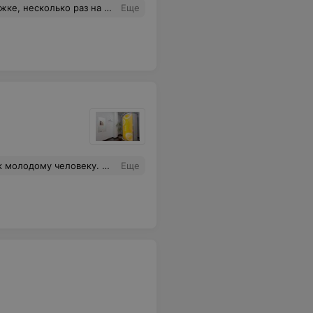
ь.Спасибо за позитивный настрой!И за качество само собой.
Еще
нчики страшные,да и маску и бальзам он посчитал не нужным наносить. Как клиент могу сказать: увидите его -бегите и не оглядывайтесь!!! Как мастер могу сказать:это просто катастрофа!!!Человек слушает музыку в процессе работы в наушнике,а как держать брифинг правильно в руках понятия не имеет
Еще