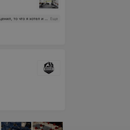
овал. Прической был более чем доволен.
Еще