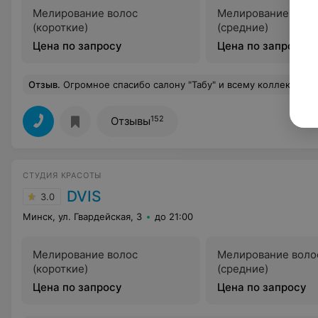
Мелирование волос
Мелирование воло
(короткие)
(средние)
Цена по запросу
Цена по запросу
Отзыв
.
Огромное спасибо салону "Табу" и всему коллективу. Прошла курс антицеллюлитного обертывания. Процедура очень эффективная. Живот подтянулся, бо
152
Отзывы
СТУДИЯ КРАСОТЫ
DVIS
3.0
Минск, ул. Гвардейская, 3
до 21:00
Мелирование волос
Мелирование воло
(короткие)
(средние)
Цена по запросу
Цена по запросу