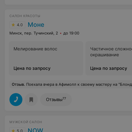
САЛОН КРАСОТЫ
Моне
4.0
Минск, пер. Тучинский, 2
до 19:00
Мелирование волос
Частичное сложно
окрашивание
Цена по запросу
Цена по запросу
Отзыв
.
Поехала вчера в Афимолл к своему мастеру на "Блондирование и тонирование всей длины" (есть у них такая услуга, у мастера стоит 4900р). Я заранее у парикмахерши уточнила, что и как, она сказала, что типа вот цена, но не у всех с первого раза получится высветить, но тк я не слишком светлой хочу быть, то у меня возможно с первого раза возьмет. Я это поняла так: что возможного не с первого раза добьемся нужного результат и потом придется еще раз повторить, через время. Ну значит сделали блондирование, как она сказала она еще чуть подправляла, тк с первого раза плохо получилось, ну да ладно. Потом начали тонировать волосы. Пошли смывать и что-то она мне там начала химичать, я спрашиваю, что делаем, она: ну я еще цвет выравниваю, тонирую, я не предала этому значение. Думала так и надо. Еще записан был муж на стрижку (1400р). Меня покрасили, его подстригли. Идем оплачивать и нам на двоих выставляют счет 9900р. Мы в непонятках, что такое. Ведь 4900+1400 далеко не 9900р. Оказывается, мне сделали мои процедуры и так как руки крюки у мастера, чтоб я не подняла скандал, что криво покрасили, она сделала ДОПОЛНИТЕЛЬНОЕ тонирование за МОЙ счет за 2900р за 5 минут в раковине для мытья головы! Это нормально? И мне еще втирают, что типа "Вам, что не нравится как вас покрасили?", "вы что первый раз в салоне краситесь?", "От нас никто не уходит с плохим окрашиваем" и все в таком духе. Я им объясняю, что мне никто заранее не говорил, что возможны дополнительные расходы, что я специально заранее узнавала цену, чтоб знать идти к ним краситься или в другой салон, ибо в Москве проблем с этим нет. На что мне: а вас что надо было оставить с плохо покрашенной головой? Чтоб типа вы подняли скандал. Муж начал приводить примеры и объяснять им, что так дело не делается. Типа не надо валить все на меня по гл
77
Отзывы
МУЖСКОЙ САЛОН
NOW
5.0