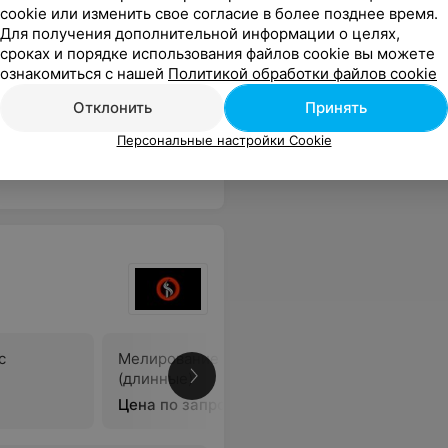
cookie или изменить свое согласие в более позднее время.
с
Мелирование волос
Для получения дополнительной информации о целях,
(длинные)
В
сроках и порядке использования файлов cookie вы можете
Цена по запросу
ознакомиться с нашей
Политикой обработки файлов cookie
Отклонить
Принять
ка пропали. Я осталась очень довольна. Даже исчез целлюлит.
Еще
Персональные настройки Cookie
с
Мелирование волос
(длинные)
В
Цена по запросу