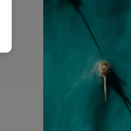
се цены
се цены