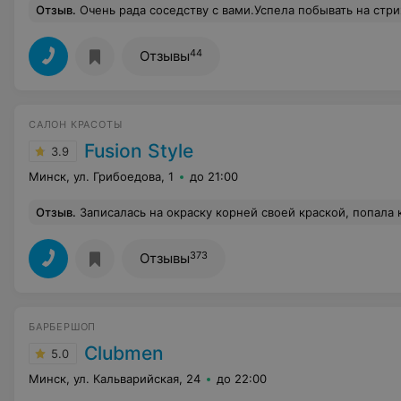
Отзыв
.
Очень рада соседству с вами.Успела побывать на стрижке, несколько раз на маникюре и сходила "на разведку" к косметологу бровки оформит
44
Отзывы
САЛОН КРАСОТЫ
Fusion Style
3.9
Минск, ул. Грибоедова, 1
до 21:00
Отзыв
.
Записалась на окраску корней своей краской, попала к молодому человеку. Напряглась уже с самого начала-он очень долго наносил краску на корни-более 1 часа,у него постоянно путались волосы, у лица краска была нанесена не везде-пришлось самой докрашивать. В процессе нанесения краски вымазал мне все уши,лоб и немного щеки(краска чорного цвета). Когда начал смывать краску-вымочил мне всю спину, даже трусы были мокрые-краску до конца не вымыл даже. Ужас начался,когда он пытался высушить волосы-брашинг путался-он его вырывал из волос,по окончанию волосы расчесал только у корня,т к на середине и к кончиками они уже были очень спутаны. Итог-волосы были высушины только на половину(ушла с мокрой головой зимой), ко
373
Отзывы
БАРБЕРШОП
Clubmen
5.0
Минск, ул. Кальварийская, 24
до 22:00