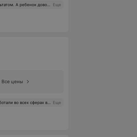
ем места с таким брутальным антуражем
Еще
Все цены
 во всех сферах в стране!
Еще