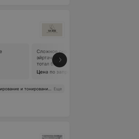
е
Сложное окрашивание:
эйртач, омбре, начес, шатуш,
В
тотал блонд
Цена по запросу
упости администраторов и мастера. На что администратор смешная ситуация, типа никогда у нас такого не было. Хотели пообщаться с менеджером, но у него выходной. Возможно кто-то решит, что мы жмоты и т.д. Но реально выходит развод, я специально заранее узнавала цену, никто меня не предупреждал, что возможно за раз может не получится и придется перекрашивать В ЭТОТ ЖЕ ДЕНЬ, но разве нормальный мастер за свое неумение будет брать еще деньги??? Или я не права? Или если они используют мало материала, чтоб сэкономить, почему должны страдать клиенты. И еще они говорят это так типа, что в этом такого! В конце концов, есть услуга, так выполните ее хотя бы так, чтоб не пришлось судорожно за 5 минут докрашивать и еще требовать за это деньги. Кстати,мастер Оля, больше туда ни ногой.
Еще