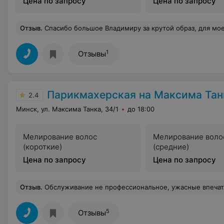
Цена по запросу
Цена по запросу
Отзыв
.
Спасибо большое Владимиру за крутой образ, для мое
1
Отзывы
Парикмахерская на Максима Тан
2.4
Минск, ул. Максима Танка, 34/1
до 18:00
Мелирование волос
Мелирование воло
(короткие)
(средние)
Цена по запросу
Цена по запросу
Отзыв
.
Обслуживание не профессиональное, ужасные впечатления. Парикмахер в спешке наносит краску на волосы или делает другую услугу и одновременно мечется к другим клиентам и по 5-6 клиентов одновреме
5
Отзывы