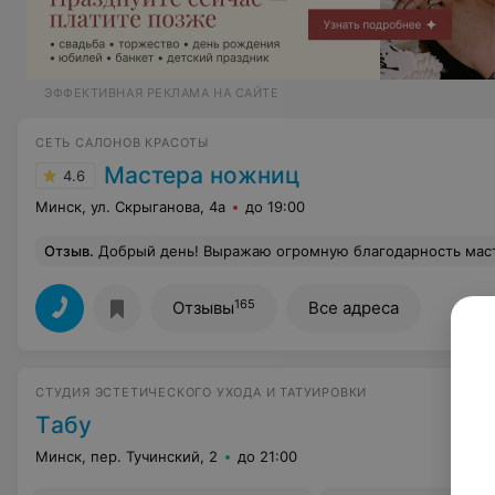
ЭФФЕКТИВНАЯ РЕКЛАМА НА САЙТЕ
СЕТЬ САЛОНОВ КРАСОТЫ
Мастера ножниц
4.6
Минск, ул. Скрыганова, 4а
до 19:00
Отзыв
.
Добрый день! Выражаю огромную благодарность мастеру Тофику, 06.06.2018 делала сложное окрашивание. Всё
165
Отзывы
Все адреса
СТУДИЯ ЭСТЕТИЧЕСКОГО УХОДА И ТАТУИРОВКИ
Tабу
Минск, пер. Тучинский, 2
до 21:00