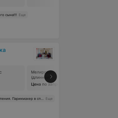
го сына!!!
Еще
ка
с
Мелирование волос
(длинные)
В
Цена по запросу
нно халатносто в спешке обслуживаются. Такого бардака нет ни в одной парикмахерской.
Еще