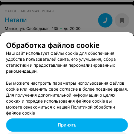
хозяйка купила плохие гель-лаки. Деньги (300 тыс.) не
вернули, но переделала ногти уже другой мастер.
САЛОН-ПАРИКМАХЕРСКАЯ
Спасибо ей, но качество опять же оставило делать
лучшего. Пришла туда а с красивыми длинными
Натали
ногтиками, в результате их испортили. Пожалейте
свою красоту и не подходите к этому заведению даже
Минск, ул. Слободская, 135
до 20:00
близко.
Обработка файлов cookie
Наш сайт использует файлы cookie для обеспечения
удобства пользователей сайта, его улучшения, сбора
статистики и предоставления персонализированных
рекомендаций.
Вы можете настроить параметры использования файлов
cookie или изменить свое согласие в более позднее время.
Для получения дополнительной информации о целях,
сроках и порядке использования файлов cookie вы
можете ознакомиться с нашей
Политикой обработки
файлов cookie
Принять