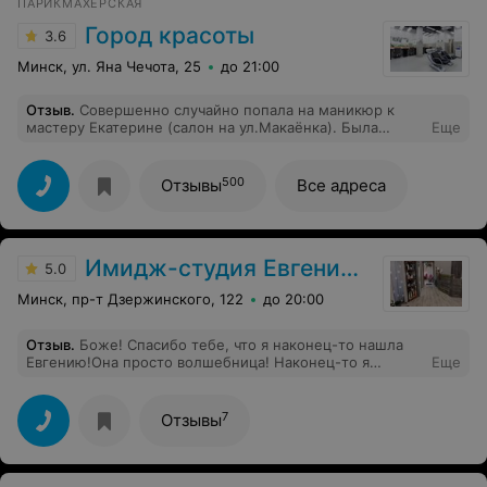
ПАРИКМАХЕРСКАЯ
Город красоты
3.6
Минск, ул. Яна Чечота, 25
до 21:00
Отзыв
.
Совершенно случайно попала на маникюр к
мастеру Екатерине (салон на ул.Макаёнка). Была
Еще
приятно удивлена! За приемлемую стоимость
получила отличный результат! Очень аккуратная
работа, приятный собеседник. :) Екатерина учла все
500
Отзывы
Все адреса
мои прихоти а также особенность моих ногтей.
Отдельно хочу отметить как мастера обрабатывают
(стерилизуют) свой инструмент, для меня это очень
важный фактор. Спасибо персоналу!
Имидж-студия Евгении Пилеко
5.0
Минск, пр-т Дзержинского, 122
до 20:00
Отзыв
.
Боже! Спасибо тебе, что я наконец-то нашла
Евгению!Она просто волшебница! Наконец-то я
Еще
довольна своим внешним видом! Я просто вылетела из
салона на крыльях восторга и любви к себе новой!
Сразу изменила аватарку с новой стрижкой и....За один
7
Отзывы
день я получила столько комплиментов, сколько не
получала за всю свою жизнь!И я не преувеличиваю! Я
прямо устала отвечать на поток восхищенных
сообщений! У Евгении редкий дар - видеть людей, их