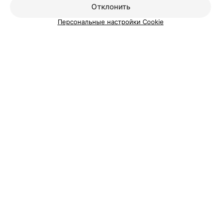
Отклонить
Персональные настройки Cookie
ЭФФЕКТИВНАЯ РЕКЛАМА НА САЙТЕ
Смотрите также
Окрашивание балаяж возле метро Малиновка в
Минске
Мелирование волос возле метро Малиновка в
Минске
Стрижка волос возле метро Малиновка в Минске