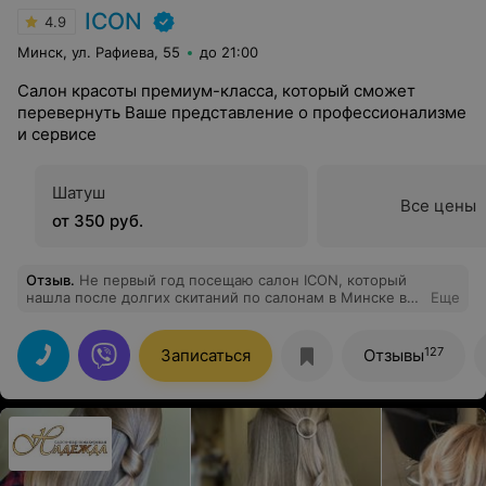
ICON
4.9
Минск, ул. Рафиева, 55
до 21:00
Салон красоты премиум-класса, который сможет
перевернуть Ваше представление о профессионализме
и сервисе
Шатуш
Все цены
от 350 руб.
Отзыв
.
Не первый год посещаю салон ICON, который
нашла после долгих скитаний по салонам в Минске в
Еще
поисках своего мастера. От каждого посещения
только положительные эмоции. Хочу выразить
огромную благодарность топ-стилисту Анастасии,
127
Записаться
Отзывы
которая всегда выслушает пожелания и качественно
их претворит в жизнь! Это мастер своего дела.
Окрашивание, стрижка и укладка всегда на высоте!
Всегда можно рассчитывать на дельный совет по уходу
за волосами. Также хочется поблагодарить
администраторов Кристину и Александру за не
напускную приветливость и участие!