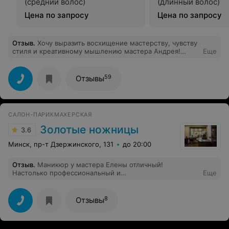
(средний волос)
(длинный волос)
Цена по запросу
Цена по запросу
Отзыв
.
Хочу выразить восхищение мастерству, чувству
стиля и креативному мышлению мастера Андрея!
Еще
Много лет он делает красивыми всю нашу семью и ни
разу не дал возможности разочароваться в его умелых
руках или остаться с плохим настроением.
59
Отзывы
САЛОН-ПАРИКМАХЕРСКАЯ
Золотые ножницы
3.6
Минск, пр-т Дзержинского, 131
до 20:00
Отзыв
.
Маникюр у мастера Елены отличный!
Настолько профессиональный и
Еще
качественный,обязательно только к ней в след раз!
Спасибо огромное!!
8
Отзывы