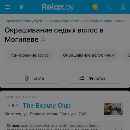
•
Парикмахерские услуги
•
Окрашивание волос
•
Однотонное окрашивание
Окрашивание седых волос в
Могилеве
4
Тонирование волос
Окрашивание волос хной
О
Фильтры
Карта
САЛОН КРАСОТЫ
The Beauty Club
5.0
Могилев, ул. Первомайская, 22а
до 17:00
Отзыв
.
мастер замечательный! процедура была