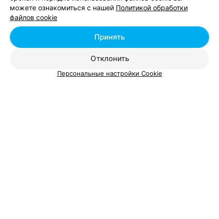
можете ознакомиться с нашей
Политикой обработки
Добавить компанию
файлов cookie
Добавить специалиста
Принять
Отклонить
Персональные настройки Cookie
О проекте
Новости проекта
Размещение рекламы
Вакансии
Публичный договор
Способы оплаты
Публичный договор по использованию сервиса
«Афиша»
Пользовательское соглашение
Написать в поддержку
Связаться по вопросам сотрудничества
Написать руководителю relax.by
Персональные настройки cookie
Обработка персональных данных