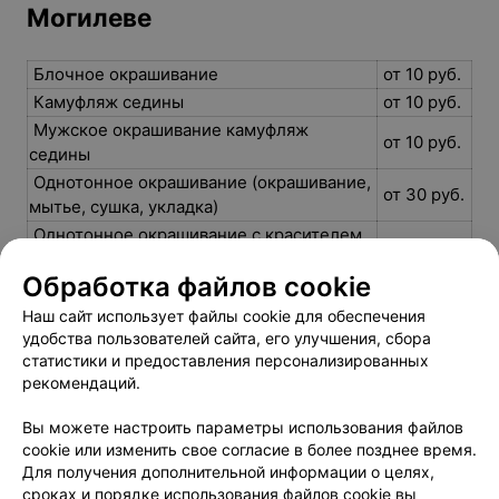
Могилеве
Блочное окрашивание
от 10 руб.
Камуфляж седины
от 10 руб.
Мужское окрашивание камуфляж
от 10 руб.
седины
Однотонное окрашивание (окрашивание,
от 30 руб.
мытье, сушка, укладка)
Однотонное окрашивание с красителем
от 35 руб.
клиента
Обработка файлов cookie
Окрашивание волос
от 34 руб.
Окрашивание корней
от 26 руб.
Наш сайт использует файлы cookie для обеспечения
удобства пользователей сайта, его улучшения, сбора
Окрашивание отросшего корня
от 60 руб.
статистики и предоставления персонализированных
Окрашивание по всей длине
от 35 руб.
рекомендаций.
Вы можете настроить параметры использования файлов
cookie или изменить свое согласие в более позднее время.
Для получения дополнительной информации о целях,
сроках и порядке использования файлов cookie вы