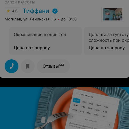
САЛОН КРАСОТЫ
хотели 4 фото то что сделали. Разочарование полное
…..!!!
Тиффани
4.6
Могилев, ул. Ленинская, 16
до 18:30
Окрашивание в один тон
Доплата за густоту
сложность при ок
Цена по запросу
Цена по запросу
144
Отзывы