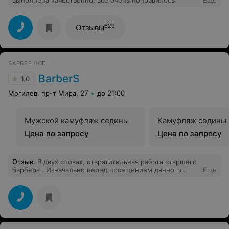
выполнена качественно. все очень понравилось
Еще
629
Отзывы
БАРБЕРШОП
BarberS
1.0
Могилев, пр-т Мира, 27
до 21:00
Мужской камуфляж седины
Камуфляж седины
Цена по запросу
Цена по запросу
Отзыв
.
В двух словах, отвратительная работа старшего
барбера . Изначально перед посещением данного
Еще
заведения ,скидывали видео и фото стрижки которую
хотим ,нам дали ответ что все сделают так как надо .У
нас был очень хороший исходник (по длине волос ).По
итогу обкромсали со всех сторон это даже стрижкой
не назовешь .Не кому не рекомендую идти в данное
заведение. Не умеете делать сложные стрижки ,не
надо браться !!!! 1,2фото (наш исходник) 3 фото то что