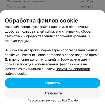
Сложное окрашивание волос
от 50 руб.
Тест - прядь
от 5 руб.
Тонирование
от 5 руб.
Тонирование волос (окраска, мытьё, сушка,
Обработка файлов cookie
от 20 руб.
укладка)
Наш сайт использует файлы cookie для обеспечения
Тонировка волос (микстон)
от 20 руб.
удобства пользователей сайта, его улучшения, сбора
Частичное мелирование (балаяж)
от 50 руб.
статистики и предоставления персонализированных
Экспресс - тонирование
от 10 руб.
рекомендаций.
Эффект выгоревших волос
от 90 руб.
Вы можете настроить параметры использования файлов
cookie или изменить свое согласие в более позднее время.
Для получения дополнительной информации о целях,
сроках и порядке использования файлов cookie вы
можете ознакомиться с нашей
Политикой обработки
Добавить компанию
файлов cookie
Добавить специалиста
Принять
Отклонить
Персональные настройки Cookie