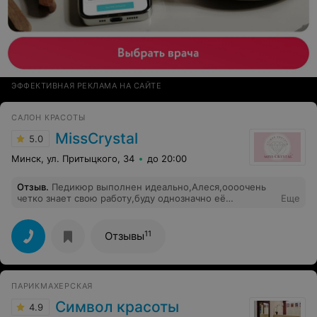
ЭФФЕКТИВНАЯ РЕКЛАМА НА САЙТЕ
САЛОН КРАСОТЫ
MissCrystal
5.0
Минск, ул. Притыцкого, 34
до 20:00
Отзыв
.
Педикюр выполнен идеально,Алеся,оооочень
четко знает свою работу,буду однозначно её
Еще
клиентом.Я медработник.Инструметы в ПДС ,все
обрабатывают в 180 градусов.Мои самые лучшие
рекомендации в выборе мастера Алеси.Прошу
11
Отзывы
учесть,что я привередливый клиент.Огромное спасибо.
ПАРИКМАХЕРСКАЯ
Символ красоты
4.9