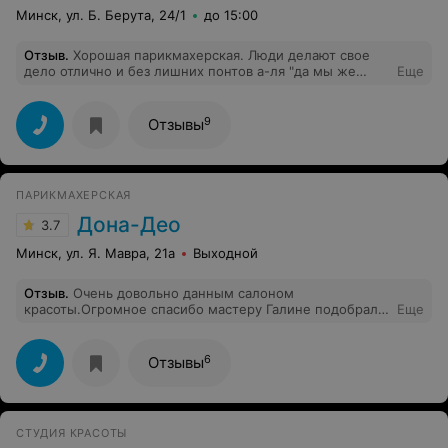
порезала так сильно, что кровь просто лилась. Не
Минск, ул. Б. Берута, 24/1
до 15:00
извинившись за своей непрофессионализм, стала
ругаться, что это я дернулась и она не успела
Отзыв
.
Хорошая парикмахерская. Люди делают свое
отпустить щипчики, несмотря на то, что это был
дело отлично и без лишних понтов а-ля "да мы же
Еще
предпоследний палец и раньше я сидела спокойно.
САЛОН". Адекватные приятные парикмахерши,
Далее смутила - "две ручки в одну лампочку". Это
дружелюбная спокойная атмосфера. И я и муж ходим
было жутко неудобно, но опять же - мастеру виднее.
уже год туда постоянно, всем довольны.
Сидела я от мастера на расстоянии вытянутой руки.
9
Отзывы
ПАРИКМАХЕРСКАЯ
Дона-Део
3.7
Минск, ул. Я. Мавра, 21а
Выходной
Отзыв
.
Очень довольно данным салоном
красоты.Огромное спасибо мастеру Галине подобрала
Еще
нужный цвет и постригла идеально. Огромнейшее
спасибо данному мастеру.
6
Отзывы
СТУДИЯ КРАСОТЫ