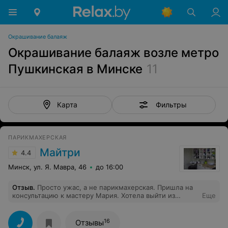
Окрашивание балаяж
Окрашивание балаяж возле метро
Пушкинская в Минске
11
Фильтры
Карта
ПАРИКМАХЕРСКАЯ
Майтри
4.4
Минск, ул. Я. Мавра, 46
до 16:00
Отзыв
.
Просто ужас, а не парикмахерская. Пришла на
консультацию к мастеру Мария. Хотела выйти из
Еще
чёрного цвета. Первоначально было выполнено
осветления затем тонирование. Потратила 5 часов
своего времени на то чтобы после третьего мытья
16
Отзывы