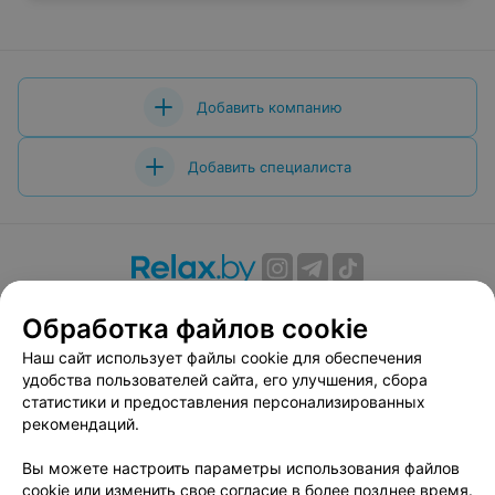
Добавить компанию
Добавить специалиста
О проекте
Новости проекта
Размещение рекламы
Обработка файлов cookie
Вакансии
Публичный договор
Способы оплаты
Наш сайт использует файлы cookie для обеспечения
Публичный договор по использованию сервиса
удобства пользователей сайта, его улучшения, сбора
«Афиша»
статистики и предоставления персонализированных
Пользовательское соглашение
рекомендаций.
Написать в поддержку
Вы можете настроить параметры использования файлов
Связаться по вопросам сотрудничества
cookie или изменить свое согласие в более позднее время.