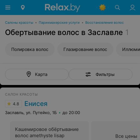
Салоны красоты
•
Парикмахерские услуги
•
Восстановление волос
Обертывание волос в Заславле
1
Полировка волос
Глазирование волос
Иллюми
Фильтры
Карта
САЛОН КРАСОТЫ
Енисея
4.8
Заславль, ул. Путейко, 1Б
до 20:00
Кашемировое обёртывание
волос amethyste lisap
Все цены