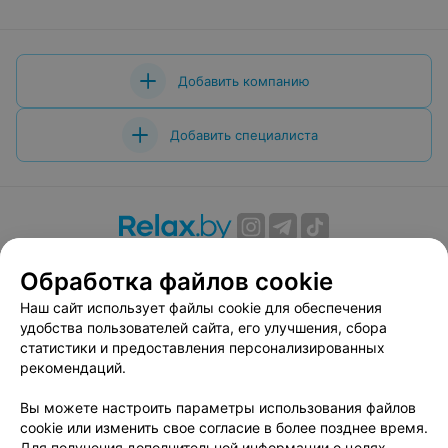
Добавить компанию
Добавить специалиста
О проекте
Новости проекта
Размещение рекламы
Обработка файлов cookie
Вакансии
Публичный договор
Способы оплаты
Наш сайт использует файлы cookie для обеспечения
Публичный договор по использованию сервиса
удобства пользователей сайта, его улучшения, сбора
«Афиша»
статистики и предоставления персонализированных
Пользовательское соглашение
рекомендаций.
Написать в поддержку
Вы можете настроить параметры использования файлов
Связаться по вопросам сотрудничества
cookie или изменить свое согласие в более позднее время.
Написать руководителю relax.by
Для получения дополнительной информации о целях,