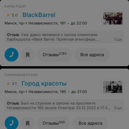
БАРБЕРШОП
BlackBarrel
5.0
Минск, пр-т Независимости, 181
до 22:00
Отзыв
.
Уже давно являемся с сыном клиентами
барбершопа «Black Barrel. Приятная атмосфера.
Еще
Вежливый и внимательный персонал. Индивидуальный
подход к клиентам.
2793
Отзывы
Все адреса
ПАРИКМАХЕРСКАЯ
Город красоты
3.1
Минск, пр-т Независимости, 185
до 21:00
Отзыв
.
Был на стрижке в салоне на проспекте
Независимости 185 (возле Спектра) 03.12.2022 в 17:30.
Еще
Мастер Светлана (если не ошибаюсь, Рафаиловна),
работала возле окна. К стрижке вопросов нет, но вот к
отношению к своей работе и к клиенту - тут есть что
500
Отзывы
Все адреса
рассказать. Мастер пришла после перекура, поэтому