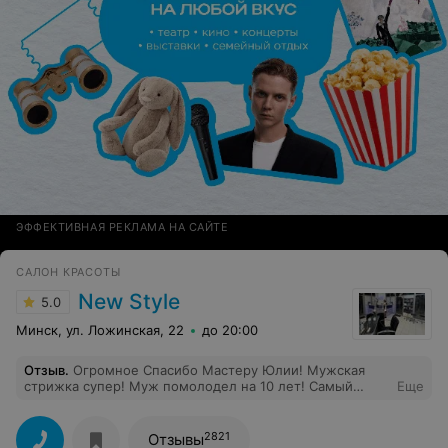
ЭФФЕКТИВНАЯ РЕКЛАМА НА САЙТЕ
САЛОН КРАСОТЫ
New Style
5.0
Минск, ул. Ложинская, 22
до 20:00
Отзыв
.
Огромное Спасибо Мастеру Юлии! Мужская
стрижка супер! Муж помолодел на 10 лет! Самый
Еще
лучший Мастер -Юлия Артюкевич!
2821
Отзывы