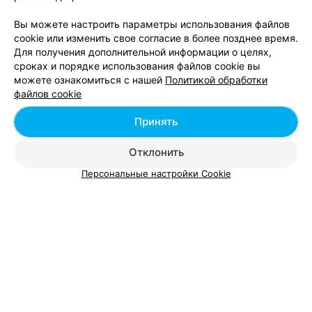
бы стены покрасили или помыли в конце концов.И
7
Отзывы
мастер там старинная стрижет тоже по старинке.
Вы можете настроить параметры использования файлов
Может ей опять на обучение пойти сейчас совсем
другие технологии. Привыкли чесать всех по
cookie или изменить свое согласие в более позднее время.
старинке.А еще и деньги за это берут.Возьмите
Для получения дополнительной информации о целях,
хороших мастеров!!!!!.Тогда и претендуйте на "Салон".
сроках и порядке использования файлов cookie вы
Смотрите также
можете ознакомиться с нашей
Политикой обработки
файлов cookie
Принять
Отклонить
Персональные настройки Cookie
Добавить компанию
Добавить специалиста