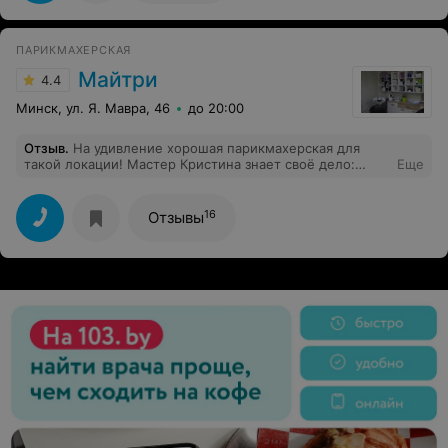
неприятно такое отношение, совершенно не ценят
время и планы клиентов.
ПАРИКМАХЕРСКАЯ
Майтри
4.4
Минск, ул. Я. Мавра, 46
до 20:00
Отзыв
.
На удивление хорошая парикмахерская для
такой локации! Мастер Кристина знает своё дело:
Еще
стрижка на уровне барбершопа, а цена ниже в 2 раз!!!
16
Отзывы