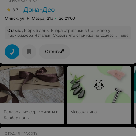
ПАРИКМАХЕРСКАЯ
Дона-Део
3.7
Минск, ул. Я. Мавра, 21а
до 21:00
Отзыв
.
Добрый день. Вчера стриглась в Дона-део у
парикмахера Натальи. Сказать что стрижка не удалась,
Еще
ничего не сказать. Такое чувство что не стригли, а
рвали зубами. Вся голова в пропоешинах, макушка
выстрежена практически под ноль. Прическа
6
Отзывы
испорчена. Настроение на ближайшие 3 месяца-
испорчено. Сколько это безобразие будет отростоть,
ума не приложу. Фото прилагаю. На скриншоте то что
ожидала. Ели хотите выглядеть как облупленная коза,
милости просим в этот салон.
Подарочные сертификаты в
Массаж лица
Барбершопы
СТУДИЯ КРАСОТЫ