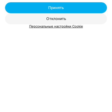
Принять
Отклонить
Персональные настройки Cookie
Добавить компанию
Добавить специалиста
О проекте
Новости проекта
Размещение рекламы
Вакансии
Публичный договор
Способы оплаты
Публичный договор по использованию сервиса
«Афиша»
Пользовательское соглашение
Написать в поддержку