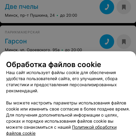
Две пчелы
Минск, пр-т Пушкина, 24
до 20:00
ПАРИКМАХЕРСКАЯ
Гарсон
Минск, ул. Одоевского, 95а
до 20:00
Обработка файлов cookie
ПАРИКМАХЕРСКАЯ
Наш сайт использует файлы cookie для обеспечения
Икона стиля
удобства пользователей сайта, его улучшения, сбора
статистики и предоставления персонализированных
Минск, ул. Карла Либкнехта, 110
до 20:00
рекомендаций.
Вы можете настроить параметры использования файлов
cookie или изменить свое согласие в более позднее время.
Смотрите также
Для получения дополнительной информации о целях,
сроках и порядке использования файлов cookie вы
можете ознакомиться с нашей
Политикой обработки
файлов cookie