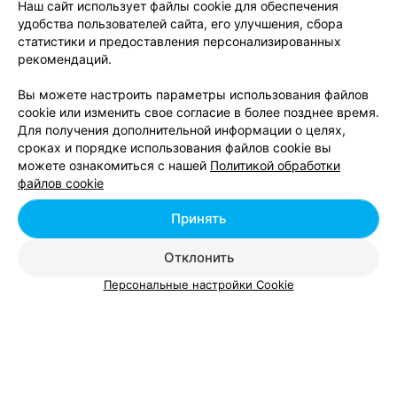
Наш сайт использует файлы cookie для обеспечения
удобства пользователей сайта, его улучшения, сбора
статистики и предоставления персонализированных
рекомендаций.
Вы можете настроить параметры использования файлов
cookie или изменить свое согласие в более позднее время.
Для получения дополнительной информации о целях,
сроках и порядке использования файлов cookie вы
можете ознакомиться с нашей
Политикой обработки
файлов cookie
ЭФФЕКТИВНАЯ РЕКЛАМА НА САЙТЕ
Принять
Парикмахерская по пр-ту Партизанский, 81
Минск, пр-т Партизанский, 81
с 12:00
Отклонить
Персональные настройки Cookie
Стрижка
Мужская стрижка
Цена по запросу
Цена по запросу