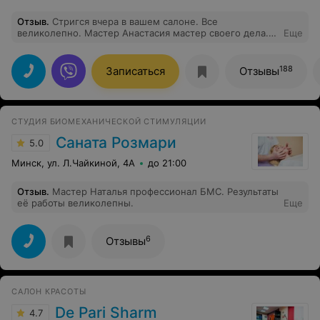
Отзыв
.
Стригся вчера в вашем салоне. Все
великолепно. Мастер Анастасия мастер своего дела.
Еще
Премию ей! Как говориться лицо фирмы
188
Записаться
Отзывы
СТУДИЯ БИОМЕХАНИЧЕСКОЙ СТИМУЛЯЦИИ
Саната Розмари
5.0
Минск, ул. Л.Чайкиной, 4А
до 21:00
Отзыв
.
Мастер Наталья профессионал БМС. Результаты
её работы великолепны.
Еще
6
Отзывы
САЛОН КРАСОТЫ
De Pari Sharm
4.7