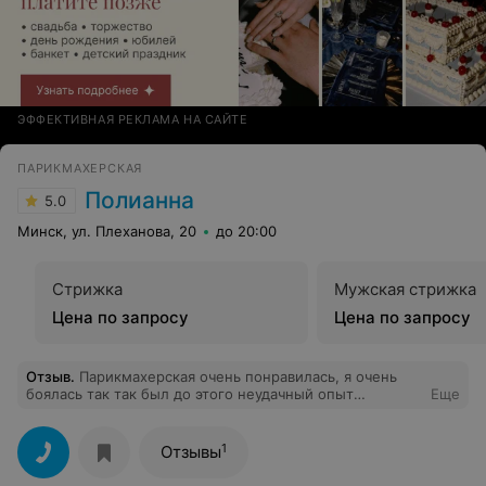
массажа остались ощущения легкости,полного
расслабления. Решила записаться к этому массажисту
на следующую неделю. С нетерпением жду сеанса.
ЭФФЕКТИВНАЯ РЕКЛАМА НА САЙТЕ
ПАРИКМАХЕРСКАЯ
Полианна
5.0
Минск, ул. Плеханова, 20
до 20:00
Стрижка
Мужская стрижка
Цена по запросу
Цена по запросу
Отзыв
.
Парикмахерская очень понравилась, я очень
боялась так так был до этого неудачный опыт
Еще
окрашивания, я делала мелирование-мастер Юлия все
поняла и сделала по наивысшему обслуживанию, всем
советую не боятся и теперь Юля только к Вам!
1
Отзывы