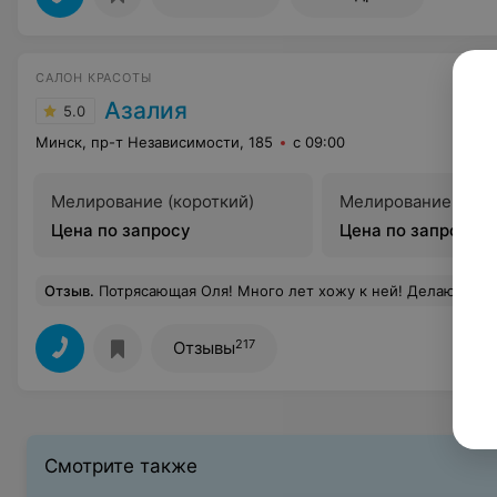
САЛОН КРАСОТЫ
Азалия
5.0
Минск, пр-т Независимости, 185
с 09:00
Мелирование (короткий)
Мелирование (сре
Цена по запросу
Цена по запросу
Отзыв
.
Потрясающая Оля! Много лет хожу к ней! Делаю мелирование, всегда классно. Пару раз ходила к ней на макияж, на высоте! Веселые девочки-администраторы, кофе, чай предло
217
Отзывы
Смотрите также