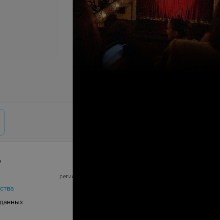
р
© 2026 ООО «Артокс Лаб», УНП 191700409,
регистрирующий орган - Минский горисполком
|
220012, Республика Беларусь, г. Минск,
ства
улица Толбухина, 2, пом. 16 | info@relax.by
 данных