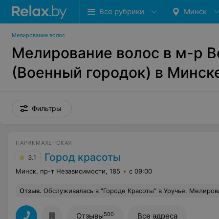
Все рубрики
Минск
Мелирование волос
Мелирование волос в м-р В
(Военный городок) в Минск
Фильтры
ПАРИКМАХЕРСКАЯ
Город красоты
3.1
Минск, пр-т Независимости, 185
с 09:00
Отзыв
.
Обслуживалась в "Городе Красоты" в Уручье. Мелирование, тонирование и сняла длину. Осталась очень довольна работой мастера. Очень ответственно и профессионально относится к своей работе
500
Отзывы
Все адреса