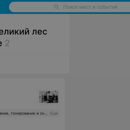
Поиск мест и событий
еликий лес
е
2
, к тому же оказалась очень приятная девушка! Буду ходить теперь к ней и только!
Еще