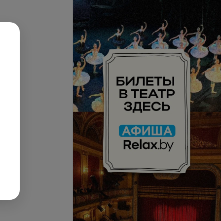
ние (оч. длинный)
Все цены
запросу