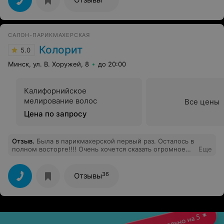
САЛОН-ПАРИКМАХЕРСКАЯ
Колорит
5.0
Минск, ул. В. Хоружей, 8
до 20:00
Калифорнийское
мелирование волос
Все цены
Цена по запросу
Отзыв
.
Была в парикмахерской первый раз. Осталось в
полном восторге!!!! Очень хочется сказать огромное
Еще
СПАСИБО Лерочке. Прекрасная девушка, высочайший
мастер. Постригла и сделала мелирование -
получилось очень красиво - именно то, что я хотела.
36
Отзывы
Приятная отмосфера салона создает хорошее
впечатление. Лерочка, спасибо и желаю дальнейшего
процветания и удачи. Теперь буду пользоваться только
Вашими услугами.