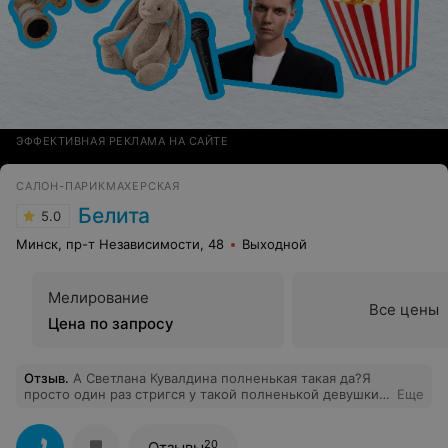
ЭФФЕКТИВНАЯ РЕКЛАМА НА САЙТЕ
САЛОН-ПАРИКМАХЕРСКАЯ
Белита
5.0
Минск, пр-т Независимости, 48
Выходной
Мелирование
Все цены
Цена по запросу
Отзыв
.
А Светлана Кувалдина полненькая такая да?Я
просто один раз стригся у такой полненькой девушки
Еще
и очень был доволен!
20
Отзывы