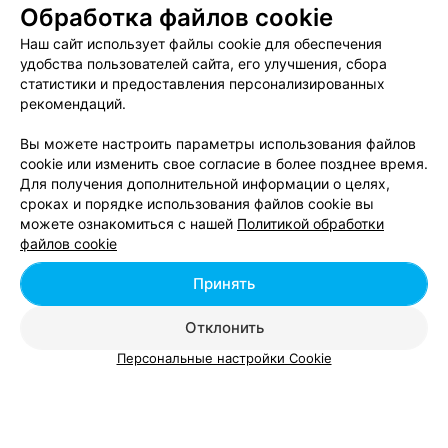
Обработка файлов cookie
Минск, 2-я ул. Шестая Линия, 11/2
до 21:00
Наш сайт использует файлы cookie для обеспечения
удобства пользователей сайта, его улучшения, сбора
Мелирование
Все цены
статистики и предоставления персонализированных
Цена по запросу
рекомендаций.
Вы можете настроить параметры использования файлов
cookie или изменить свое согласие в более позднее время.
Для получения дополнительной информации о целях,
сроках и порядке использования файлов cookie вы
можете ознакомиться с нашей
Политикой обработки
файлов cookie
Смотрите также
Принять
Стрижка волос возле метро Площадь Якуба
Отклонить
Коласа в Минске
Персональные настройки Cookie
Детские стрижки возле метро Площадь Якуба
Коласа в Минске