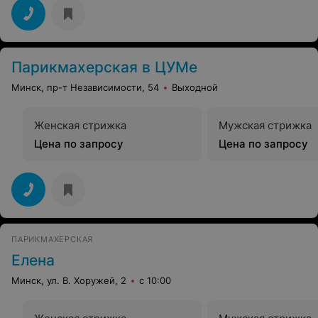
Парикмахерская в ЦУМе
Минск, пр-т Независимости, 54
Выходной
Женская стрижка
Мужская стрижка
Цена по запросу
Цена по запросу
ПАРИКМАХЕРСКАЯ
Елена
Минск, ул. В. Хоружей, 2
с 10:00