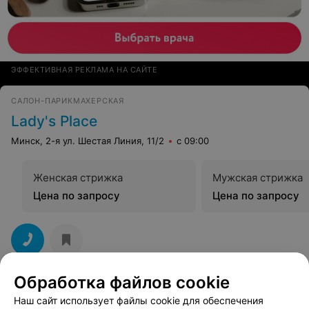
ЭФФЕКТИВНАЯ РЕКЛАМА НА САЙТЕ
САЛОН-ПАРИКМАХЕРСКАЯ
Lady's Place
Минск, 2-я ул. Шестая Линия, 11/2
с 09:00
Женская стрижка
Мужская стрижка
Цена по запросу
Цена по запросу
Обработка файлов cookie
Наш сайт использует файлы cookie для обеспечения
Смотрите также