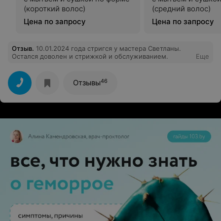
(короткий волос)
(средний волос)
Цена по запросу
Цена по запросу
Отзыв
.
10.01.2024 года стригся у мастера Светланы.
Остался доволен и стрижкой и обслуживанием.
Еще
46
Отзывы