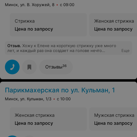
Минск, ул. В. Хоружей, 8
с 09:00
Стрижка
Женская стрижка
Цена по запросу
Цена по запросу
Отзыв
.
Хожу к Елене на короткую стрижку уже много
лет, и каждый раз она создает на голове нечто
Еще
шедевральное! Признаюсь, прихожу порой с
безумными идеями и фотографиями, и каждый раз она
либо делает что-то еще круче, либо говорит, почему
36
Отзывы
получится так, а не иначе, и как сделать лучше. Почти
год пришлось пользоваться услугами другого
парикмахера, но это всё не то, и я была очень
счастлива вернуться назад. Однозначно нашла своего
Парикмахерская по ул. Кульман, 1
парикмахера! Кстати, пришла по совету подруги, и она
тоже до сих пор является клиенткой Елены. Стрижка
Минск, ул. Кульман, 1/3
с 10:00
всегда волосок к волоску! Не знаю, как на длинный
волос, на короткий всегда идеальная работа! И
окружающие это замечают, всегда слышу
комплименты! Большое спасибо Елене и всему
Женская стрижка
Мужская стрижка
коллективу, очень вежливые и приятные ребята!
Цена по запросу
Цена по запросу
Желаю процветания и побольше адекватных клиентов!