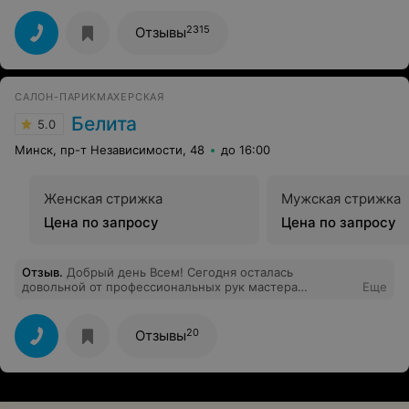
2315
Отзывы
САЛОН-ПАРИКМАХЕРСКАЯ
Белита
5.0
Минск, пр-т Независимости, 48
до 16:00
Женская стрижка
Мужская стрижка
Цена по запросу
Цена по запросу
Отзыв
.
Добрый день Всем! Сегодня осталась
довольной от профессиональных рук мастера
Еще
Надежды Прус. Стрижка получилась лёгкой и живой, а
главное многофункциональной. Отличный мастер!
Всем рекомендую.
20
Отзывы