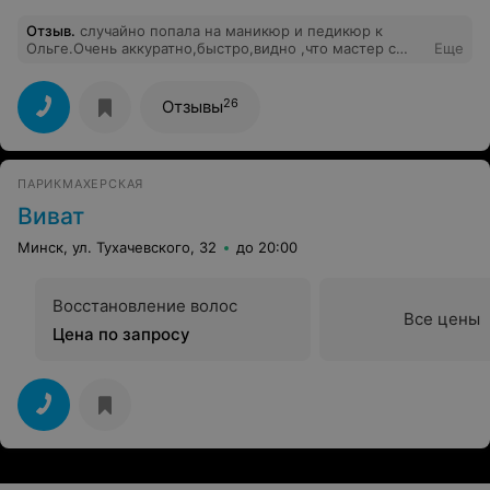
Отзыв
.
случайно попала на маникюр и педикюр к
Ольге.Очень аккуратно,быстро,видно ,что мастер с
Еще
большим опытом,долговоременное покрытие тоже
очень понравилось ,носила в безупречном состоянии 3
недели. Обстановка в салоне очень
26
Отзывы
доброжелательная,спокойная.Теперь за маникюром
только в Блаш!
ПАРИКМАХЕРСКАЯ
Виват
Минск, ул. Тухачевского, 32
до 20:00
Восстановление волос
Все цены
Цена по запросу