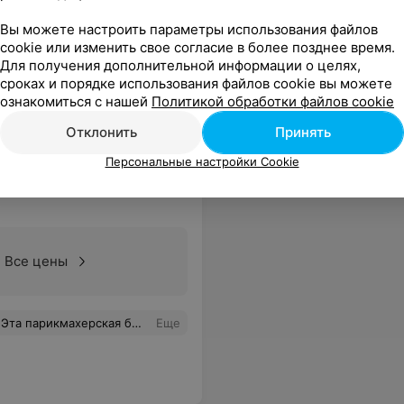
Вы можете настроить параметры использования файлов
олог Наташа! Одним словом, золотые руки! Рекомендую
Еще
cookie или изменить свое согласие в более позднее время.
Для получения дополнительной информации о целях,
сроках и порядке использования файлов cookie вы можете
ознакомиться с нашей
Политикой обработки файлов cookie
Отклонить
Принять
Персональные настройки Cookie
Все цены
emoire Professional) пастельного тона, покрывали в 3 слоя и все равно видны просветы. + просила мастера покрыть безымянный блесточками. Смотрю, топом уже средний покрываем, оказалось мастер забыла. Перекрывать не стала, предложила стразы (+10тыс за 1 шт). Крайне разочарована потраченным временем и средствами. Надеюсь администрация примет к сведению мой отзыв на будущее.
Еще