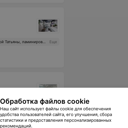
рижкой и мастером очень довольна.
Еще
Обработка файлов cookie
Наш сайт использует файлы cookie для обеспечения
ос Paul
Ламинирование волос Paul
удобства пользователей сайта, его улучшения, сбора
Mitchell (длинные)
В
статистики и предоставления персонализированных
Цена по запросу
рекомендаций.