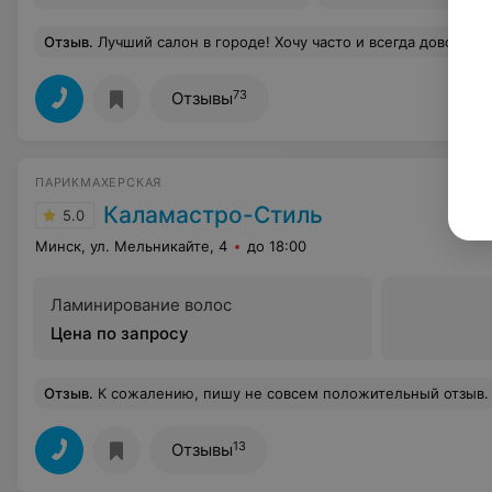
Отзыв
.
Лучший салон в городе! Хочу часто и всегда довольна на все 100! И наконец-то вернулась из декрета мой любимый космет
73
Отзывы
ПАРИКМАХЕРСКАЯ
Каламастро-Стиль
5.0
Минск, ул. Мельникайте, 4
до 18:00
Ламинирование волос
Цена по запросу
Отзыв
.
К сожалению, пишу не совсем положительный отзыв. Эта парикмахерская была моим "экспериментом", была тут первый раз. Делала педикюр с долговременным(!) покрытием и маникюр с ним же. Мастера звали Ирина, если не ошибаюсь. Про педикюр: Обработка понравилась, очень аккуратно, покрытие (френч) тоже вышло ровненьким. Все было хорошо ровно до следующего дня! На следующий день беленькие края частично пооблупливались, получился этакий забористый педикюрчик. У меня такого даже с обычным покрытием никогда не было, а тут долговременное... Может качество гель-лака (Memoire Professional) оставляет желать лучшего, может мастер не запечатала края. Возвращаться просить переделать просто нет времени. Про маникюр: Я не новичок в этом деле, знаю, как работа мастера может выглядеть. По обработке нареканий особых нету, более менее. Но вот покрытие... Нет ни одного пальца без потеков и с ровным краем у кутикулы! Гель-лак (M
13
Отзывы