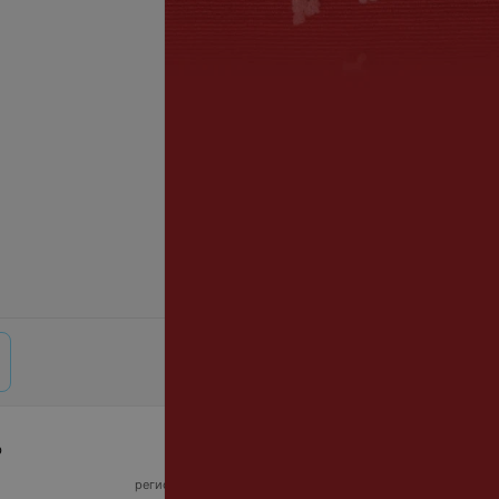
р
© 2026 ООО «Артокс Лаб», УНП 191700409,
регистрирующий орган - Минский горисполком
|