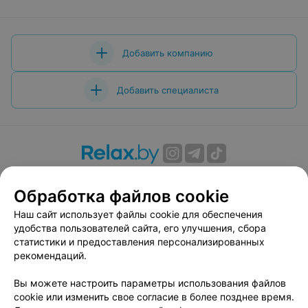
Добавить компанию
Добавить специалиста
О проекте
Новости проекта
Размещение рекламы
Обработка файлов cookie
Вакансии
Публичный договор
Способы оплаты
Публичный договор по использованию сервиса
Наш сайт использует файлы cookie для обеспечения
«Афиша»
удобства пользователей сайта, его улучшения, сбора
статистики и предоставления персонализированных
Пользовательское соглашение
рекомендаций.
Написать в поддержку
Вы можете настроить параметры использования файлов
Связаться по вопросам сотрудничества
cookie или изменить свое согласие в более позднее время.
Написать руководителю relax.by