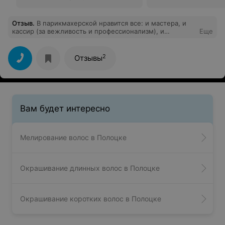
Отзыв
.
В парикмахерской нравится все: и мастера, и
кассир (за вежливость и профессионализм), и
Еще
интерьер, и цены. Года четыре хожу в "Гела-мастер".
Очень часто стрижку делает Анна - качество отличное.
Спасибо всему коллективу! Рекомендую!
2
Отзывы
Вам будет интересно
Мелирование волос в Полоцке
Окрашивание длинных волос в Полоцке
Окрашивание коротких волос в Полоцке