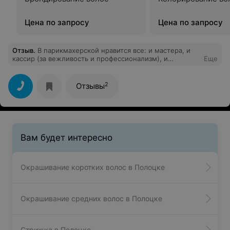
Цена по запросу
Цена по запросу
Отзыв
.
В парикмахерской нравится все: и мастера, и
кассир (за вежливость и профессионализм), и
Еще
интерьер, и цены. Года четыре хожу в "Гела-мастер".
Очень часто стрижку делает Анна - качество отличное.
Спасибо всему коллективу! Рекомендую!
2
Отзывы
Вам будет интересно
Окрашивание коротких волос в Полоцке
Окрашивание средних волос в Полоцке
Стрижка в Полоцке