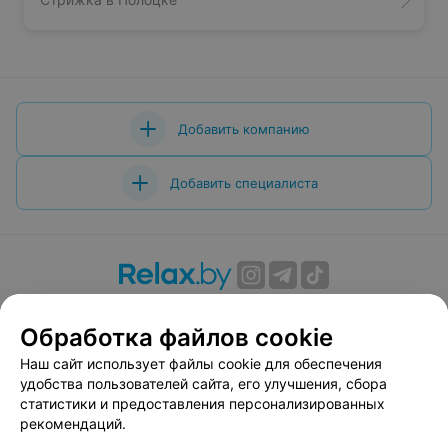
Добавить компанию
Добавить специалиста
О проекте
Новости проекта
Размещение рекламы
Обработка файлов cookie
Вакансии
Публичный договор
Способы оплаты
Публичный договор по использованию сервиса
Наш сайт использует файлы cookie для обеспечения
«Афиша»
удобства пользователей сайта, его улучшения, сбора
статистики и предоставления персонализированных
Пользовательское соглашение
рекомендаций.
Написать в поддержку