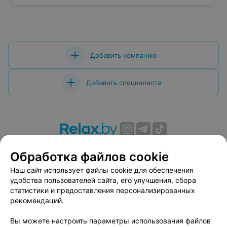
Добавить компанию
Добавить специалиста
О проекте
Новости проекта
Размещение рекламы
Обработка файлов cookie
Вакансии
Публичный договор
Способы оплаты
Наш сайт использует файлы cookie для обеспечения
Публичный договор по использованию сервиса
удобства пользователей сайта, его улучшения, сбора
«Афиша»
статистики и предоставления персонализированных
Пользовательское соглашение
рекомендаций.
Написать в поддержку
Вы можете настроить параметры использования файлов
Связаться по вопросам сотрудничества