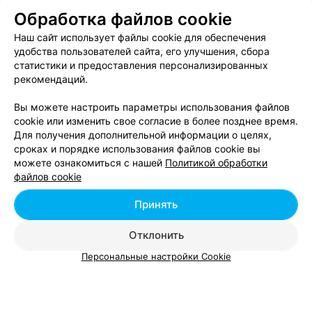
Капсульное горячее наращивание волос в
Обработка файлов cookie
Бобруйске
Наш сайт использует файлы cookie для обеспечения
удобства пользователей сайта, его улучшения, сбора
Ленточное холодное наращивание волос в
статистики и предоставления персонализированных
Бобруйске
рекомендаций.
Вы можете настроить параметры использования файлов
cookie или изменить свое согласие в более позднее время.
Для получения дополнительной информации о целях,
сроках и порядке использования файлов cookie вы
можете ознакомиться с нашей
Политикой обработки
Добавить компанию
файлов cookie
Добавить специалиста
Принять
Отклонить
Персональные настройки Cookie
О проекте
Новости проекта
Размещение рекламы
Вакансии
Публичный договор
Способы оплаты