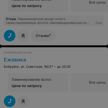
Все цены
Цена по запросу
Отзыв
.
Парикмахерская вроде ничего
такая,парикмахеры вполне квалифицированные,но
Еще
администраторы,а точнее администратор Елена-это
просто полный трэш.Самоувереная эгоистка,которая
не считается с коллективом,такое ощущение как-будто
4
Отзывы
она там хозяйка,мне было противно все это
наблюдать,поэтому эту парикмахерскую не
рекомендую
ПАРИКМАХЕРСКАЯ
Ежевика
Бобруйск, ул. Советская, 96/27
до 20:00
Ламинирование волос
Все цены
Цена по запросу