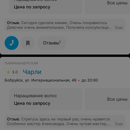
Все цены
Цена по запросу
Отзыв
.
Сегодня сделала химию, Очень понравилось.
Девочки очень внимательные, Получила консультацию
Еще
по дальнейшему уходу за волосами, Сделали очень
хорошо, быстро. Результатом осталась довольна!Всем
рекомендую, Девочкам огромное спасибо!)
1
Отзывы
ПАРИКМАХЕРСКАЯ
Чарли
3.0
Бобруйск, ул. Интернациональная, 49
до 20:00
Наращивание волос
Все цены
Цена по запросу
Отзыв
.
Стригусь здесь не первый раз, очень нравится.
Особенно мастер Александра. Очень чуткая мастер,
Еще
делает работу на отлично!