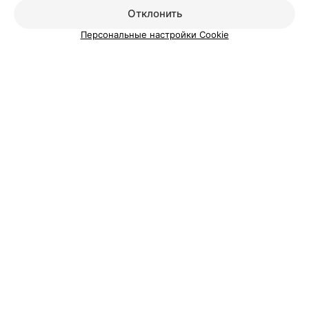
Отклонить
Персональные настройки Cookie
Добавить компанию
Добавить специалиста
О проекте
Новости проекта
Размещение рекламы
Вакансии
Публичный договор
Способы оплаты
Публичный договор по использованию сервиса
«Афиша»
Пользовательское соглашение
Написать в поддержку
Связаться по вопросам сотрудничества