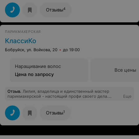
4
Отзывы
ПАРИКМАХЕРСКАЯ
КлассиКо
Бобруйск, ул. Войкова, 20
до 19:00
Наращивание волос
Все цены
Цена по запросу
Отзыв
.
Лилия, владелица и единственный мастер
парикмахерской - настоящий профи своего дела.
Еще
Любит волосы, любит свою работу и общение с
людьми. Это первый мастер, который отрезал ровно
столько, сколько я попросила) всегда даёт советы по
1
Отзывы
уходу, время проходит незаметно, волосы всегда
крутые,и выходишь на позитиве!