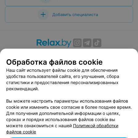
Добавить специалиста
О проекте
Новости проекта
Размещение рекламы
Обработка файлов cookie
Вакансии
Публичный договор
Способы оплаты
Публичный договор по использованию сервиса
Наш сайт использует файлы cookie для обеспечения
«Афиша»
удобства пользователей сайта, его улучшения, сбора
статистики и предоставления персонализированных
Пользовательское соглашение
рекомендаций.
Написать в поддержку
Вы можете настроить параметры использования файлов
Связаться по вопросам сотрудничества
cookie или изменить свое согласие в более позднее время.
Написать руководителю relax.by
Для получения дополнительной информации о целях,
Персональные настройки cookie
сроках и порядке использования файлов cookie вы
можете ознакомиться с нашей
Политикой обработки
Обработка персональных данных
файлов cookie