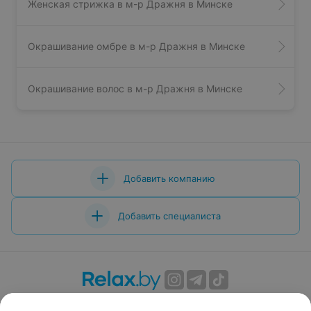
Женская стрижка в м-р Дражня в Минске
Окрашивание омбре в м-р Дражня в Минске
Окрашивание волос в м-р Дражня в Минске
Добавить компанию
Добавить специалиста
О проекте
Новости проекта
Размещение рекламы