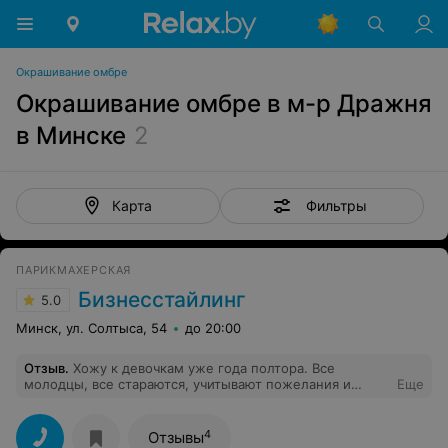
Окрашивание омбре
Окрашивание омбре в м-р Дражня
в Минске
2
Фильтры
Карта
ПАРИКМАХЕРСКАЯ
Бизнесстайлинг
5.0
Минск, ул. Солтыса, 54
до 20:00
Отзыв
.
Хожу к девочкам уже года полтора. Все
молодцы, все стараются, учитывают пожелания и
Еще
делятся советами. Веселый коллектив, приятный
интерьер, профессиинальные средства (+можно и
купить). Отдельно хочу похвалить Ирочку и Елену.
4
Отзывы