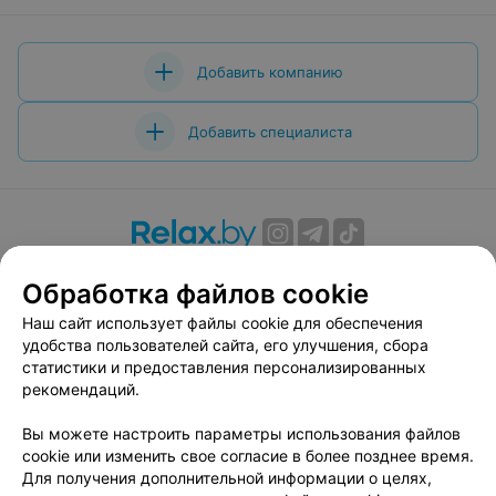
Добавить компанию
Добавить специалиста
О проекте
Новости проекта
Размещение рекламы
Обработка файлов cookie
Вакансии
Публичный договор
Способы оплаты
Наш сайт использует файлы cookie для обеспечения
Публичный договор по использованию сервиса
удобства пользователей сайта, его улучшения, сбора
«Афиша»
статистики и предоставления персонализированных
Пользовательское соглашение
рекомендаций.
Написать в поддержку
Вы можете настроить параметры использования файлов
Связаться по вопросам сотрудничества
cookie или изменить свое согласие в более позднее время.
Написать руководителю relax.by
Для получения дополнительной информации о целях,