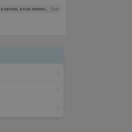
y atmosphere, great decoration and great professionalism.
Еще