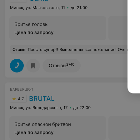
Минск, ул. Маяковского, 11
до 21:00
Бритье головы
Цена по запросу
Отзыв
.
Просто супер!! Выполнены все пожелания! Очень пон
2740
Отзывы
БАРБЕРШОП
BRUTAL
4.7
Минск, ул. Володарского, 17
до 22:00
Бритье опасной бритвой
Цена по запросу