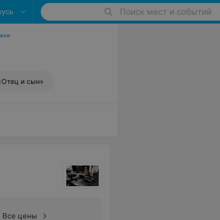
русь
Поиск мест и событий
ижки
«Отец и сын»
Все цены