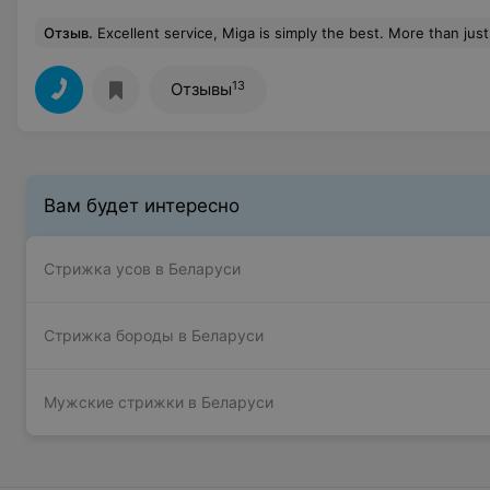
Отзыв
.
Excellent service, Miga is simply the best. More than just a service, a true statement of craftmanship and passion for his art. Friendl
13
Отзывы
Вам будет интересно
Стрижка усов в Беларуси
Стрижка бороды в Беларуси
Мужские стрижки в Беларуси