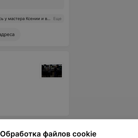
ную стрижку и ухоженную бороду , то вам точно к ней!
Еще
адреса
Обработка файлов cookie