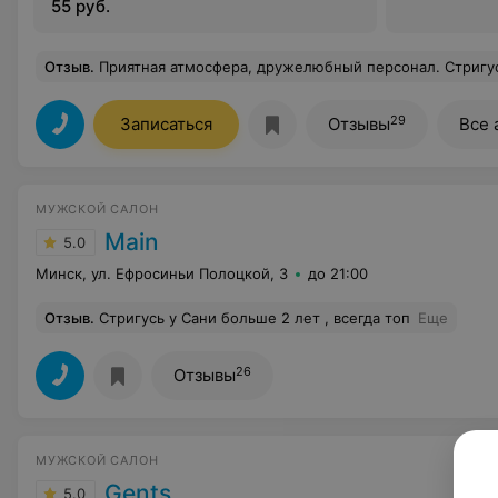
55 руб.
Отзыв
.
Приятная атмосфера, дружелюбный персонал. Стригусь у мастера Ксении и всегда доволен результатом. Если вы хотите качествен
29
Записаться
Отзывы
Все 
МУЖСКОЙ САЛОН
Main
5.0
Минск, ул. Ефросиньи Полоцкой, 3
до 21:00
Отзыв
.
Стригусь у Сани больше 2 лет , всегда топ
Еще
26
Отзывы
МУЖСКОЙ САЛОН
Gents
5.0