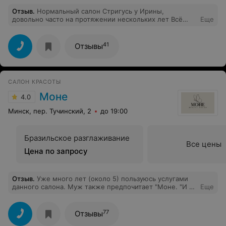
Отзыв
.
Нормальный салон Стригусь у Ирины,
довольно часто на протяжении нескольких лет Всё
Еще
устраивает, проблем не возникает. Цены как по мне
адекватные, мастер отличный.
41
Отзывы
САЛОН КРАСОТЫ
Моне
4.0
Минск, пер. Тучинский, 2
до 19:00
Бразильское разглаживание
Все цены
Цена по запросу
Отзыв
.
Уже много лет (около 5) пользуюсь услугами
данного салона. Муж также предпочитает "Моне. "И я
Еще
и муж довольны качеством. Изначально менялись
мастера, а теперь все время хожу к Наталье. Только
положительные отзывы в ее адрес. Дочку на первую
77
Отзывы
стрижку только к ней!) Спасибо за вашу работу.