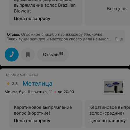
выпрямление волос Brazilian
Все цены
Blowout
Цена по запросу
Отзыв
.
Огромное спасибо парикмахеру Илоночке!
Таких вундеркиндов и мастеров своего дела не много!
Еще
Ходим к ней всей семьей второй год! Все очень
довольны! Создает такие стильные и
сногсшибательные образы!!!!
88
Отзывы
ПАРИКМАХЕРСКАЯ
Метелица
3.8
Минск, бул. Шевченко, 11
до 20:00
Кератиновое выпрямление
Кератиновое выпр
волос (короткие)
волос (средние)
Цена по запросу
Цена по запросу