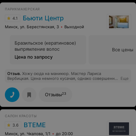
ПАРИКМАХЕРСКАЯ
Бьюти Центр
4.1
Минск, ул. Берестянская, 3
Выходной
Бразильское (кератиновое)
выпрямление волос
Все цены
Цена по запросу
Отзыв
.
Хожу сюда на маникюр. Мастер Лариса
Вербицкая. Цена немного кусачая, однако совершенно
Еще
перестаешь обращать на это внимание, когда
понимаешь, что ногти прекрасно носятся МЕСЯЦ! Нет
сколов, нет царапин. Работа всегда выполнена на все
23
Отзывы
100%. приятная беседа и чай уже стали традицией)
САЛОН КРАСОТЫ
ВТЕМЕ
3.6
Минск, ул. Чкалова, 1/1
до 20:00