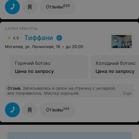
процедуры сразу виден эффект, волосы гладкие
блестящие и послушные, не путаются при
629
Отзывы
ращёсывании. Очень рекомендую, качество на высшем
уровне!!!!
САЛОН КРАСОТЫ
Тиффани
4.6
Могилев, ул. Ленинская, 16
до 20:00
Горячий ботокс
Холодный ботокс
Цена по запросу
Цена по запросу
Отзыв
.
Записывалась в салон на стрижку с укладкой,
все понравилось. Мастер хороший.
Еще
144
Отзывы