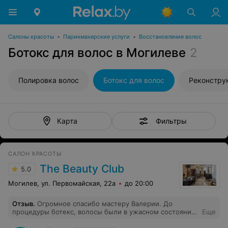
Салоны красоты
•
Парикмахерские услуги
•
Восстановление волос
Ботокс для волос в Могилеве
2
Полировка волос
Ботокс для волос
Реконстру
Фильтры
Карта
САЛОН КРАСОТЫ
The Beauty Club
5.0
Могилев, ул. Первомайская, 22а
до 20:00
Отзыв
.
Огромное спасибо мастеру Валерии. До
процедуры ботекс, волосы были в ужасном состоянии,
Еще
торчали во все стороны, были ломкие.После