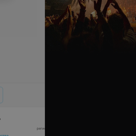
р
© 2026 ООО «Артокс Лаб», УНП 191700409,
регистрирующий орган - Минский горисполком
|
220012, Республика Беларусь, г. Минск,
ства