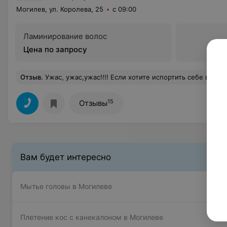
Могилев, ул. Королева, 25
с 09:00
Ламинирование волос
Цена по запросу
Отзыв
.
Ужас, ужас,ужас!!!! Если хотите испортить себе волосы и год исправлять, то идите к мастеру Анне. Девушка совершенно не умеет стричь. Год растила волосы, чтобы Анна мне за пять минут 
15
Отзывы
Вам будет интересно
Мытье головы в Могилеве
Плетение кос с канекалоном в Могилеве