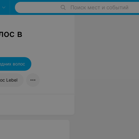
Поиск мест и событий
лос в
едних волос
ос Lebel