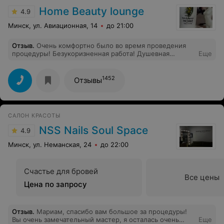
Home Beauty lounge
4.9
Минск, ул. Авиационная, 14
до 21:00
Отзыв
.
Очень комфортно было во время проведения
процедуры! Безукоризненная работа! Душевная
Еще
девушка
1452
Отзывы
САЛОН КРАСОТЫ
NSS Nails Soul Space
4.9
Минск, ул. Неманская, 24
до 22:00
Счастье для бровей
Все цены
Цена по запросу
Отзыв
.
Мариам, спасибо вам большое за процедуры!
Вы очень замечательный мастер, я осталась очень
Еще