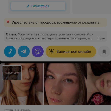
Записаться
Удовольствие от процесса, восхищение от результата
Отзыв
.
Уже пять лет пользуюсь услугами салона Мон
Платин, обращаясь к мастеру Козлёнок Виктории, а
Еще
также пользуюсь средствами ухода за волосами Мон
Платин, пока не вижу альтернативы. Мастер Виктория
профессионал высокого уровня, терпеливый и
Записаться онлайн
кропотливый специалист, спасибо ей за внимание и
мастерство.
СТУДИЯ ВЗГЛЯДА