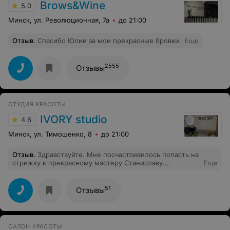
Brows&Wine
5.0
Минск, ул. Революционная, 7а
до 21:00
Отзыв
.
Спасибо Юлии за мои прекрасные бровки.
Еще
2555
Отзывы
СТУДИЯ КРАСОТЫ
IVORY studio
4.6
Минск, ул. Тимошенко, 8
до 21:00
Отзыв
.
Здравствуйте. Мне посчастливилось попасть на
стрижку к прекрасному мастеру Станиславу.
Еще
Изначально хотела довериться мастеру, поэтому не
планировала свой образ заранее. Мало того, что он
был подобран идеально, плюс получила массу
51
Отзывы
полезной информации по уходу за блондом. Искренне
благодарна за работу! С удовольствием вернусь снова
и обязательно поделюсь рекомендацией среди
знакомых!
САЛОН КРАСОТЫ