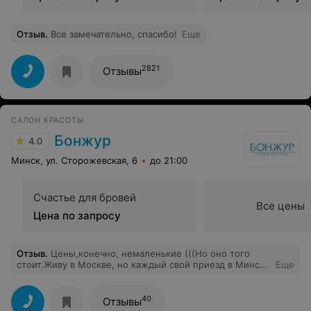
Отзыв
.
Все замечательно, спасибо!
Еще
2821
Отзывы
САЛОН КРАСОТЫ
Бонжур
4.0
Минск, ул. Сторожевская, 6
до 21:00
Счастье для бровей
Все цены
Цена по запросу
Отзыв
.
Цены,конечно, немаленькие (((Но оно того
стоит.Живу в Москве, но каждый свой приезд в Минск
Еще
бегом бегу на коррекцию гелевых ногтей в
Бонжур.Имя мастера называть не буду из эгоистичных
соображений ))),но она-богиня!!!!И кофе вкусный,
40
Отзывы
администраторы вежливы как на приеме у английской