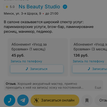
Ns Beauty Studio
5.0
Минск, ул. 3-я Щорса, 9
до 21:00
В салоне оказывается широкий спектр услуг:
парикмахерские услуги, brow-бар, ламинирование
ресниц, маникюр, педикюр.
Абонемент «Уход за
Абонемент «Уход з
бровями» (1 месяц)
бровями» (3 месяц
45 руб.
136 руб.
Запись по телефону
Запись по телефону
Записаться
Записать
Отзыв
.
Хороший аккуратный мастер, приятно
приходить к ней на запись) хожу на постоянной
Еще
основе, всем довольна
Записаться онлайн
Отз