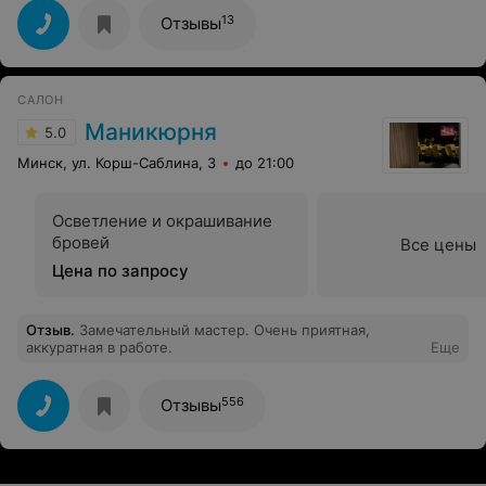
иногда приходилось обращаться к другим
специалистам, и когда вновь попадаю в руки Ольги -
13
Отзывы
это как вернуться домой после долгого путешествия.
Не знаю как она это делает, но после ее процедуры
выхожу отдохнувшей и выспавшейся. 100/10
САЛОН
Маникюрня
5.0
Минск, ул. Корш-Саблина, 3
до 21:00
Осветление и окрашивание
бровей
Все цены
Цена по запросу
Отзыв
.
Замечательный мастер. Очень приятная,
аккуратная в работе.
Еще
556
Отзывы