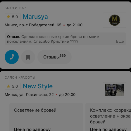
БЬЮТИ-БАР
Marusya
5.0
Минск, пр-т Победителей, 65
до 21:00
Отзыв
.
Сделали классные яркие брови по моим
пожеланиям. Спасибо Кристине ????
Еще
669
Отзывы
САЛОН КРАСОТЫ
New Style
5.0
Минск, ул. Ложинская, 22
до 20:00
Осветление бровей
Комплекс: коррек
осветление + окр
бровей
Цена по запросу
Цена по запросу