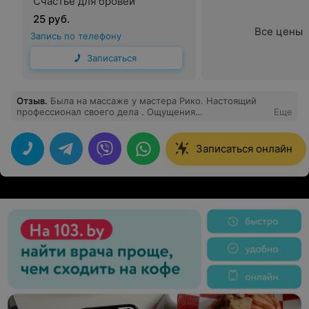
Счастье для бровей
25 руб.
Все цены
Запись по телефону
Записаться
Отзыв
.
Была на массаже у мастера Рико. Настоящий
профессионал своего дела . Ощущения
Еще
непередаваемые. Записалась на несколько сеансов.
Жду с нетерпением . Очень понравилась атмосфера
салона. Приветливый персонал .
Записаться онлайн