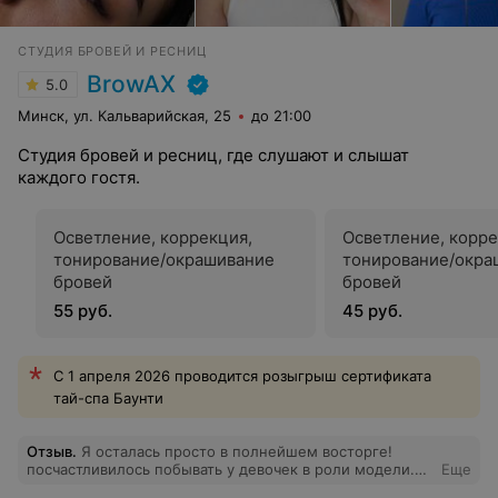
СТУДИЯ БРОВЕЙ И РЕСНИЦ
BrowAX
5.0
Минск, ул. Кальварийская, 25
до 21:00
Студия бровей и ресниц, где слушают и слышат
каждого гостя.
Осветление, коррекция,
Осветление, корр
тонирование/окрашивание
тонирование/окра
бровей
бровей
55 руб.
45 руб.
С 1 апреля 2026 проводится розыгрыш сертификата
тай-спа Баунти
Отзыв
.
Я осталась просто в полнейшем восторге!
посчастливилось побывать у девочек в роли модели.
Еще
Было идеально всё: атмосфера, манера общения,