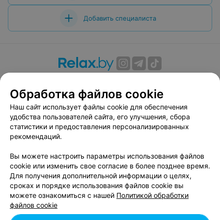
Добавить специалиста
О проекте
Новости проекта
Размещение рекламы
Обработка файлов cookie
Вакансии
Публичный договор
Способы оплаты
Публичный договор по использованию сервиса
Наш сайт использует файлы cookie для обеспечения
«Афиша»
удобства пользователей сайта, его улучшения, сбора
статистики и предоставления персонализированных
Пользовательское соглашение
рекомендаций.
Написать в поддержку
Вы можете настроить параметры использования файлов
Связаться по вопросам сотрудничества
cookie или изменить свое согласие в более позднее время.
Написать руководителю relax.by
Для получения дополнительной информации о целях,
Персональные настройки cookie
сроках и порядке использования файлов cookie вы
можете ознакомиться с нашей
Политикой обработки
Обработка персональных данных
файлов cookie