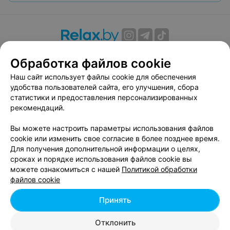
О проекте
Новости проекта
Размещение рекламы
Обработка файлов cookie
Вакансии
Публичный договор
Способы оплаты
Наш сайт использует файлы cookie для обеспечения
Публичный договор по использованию сервиса
удобства пользователей сайта, его улучшения, сбора
«Афиша»
статистики и предоставления персонализированных
Пользовательское соглашение
рекомендаций.
Написать в поддержку
Вы можете настроить параметры использования файлов
Связаться по вопросам сотрудничества
cookie или изменить свое согласие в более позднее время.
Написать руководителю relax.by
Для получения дополнительной информации о целях,
сроках и порядке использования файлов cookie вы
Персональные настройки cookie
можете ознакомиться с нашей
Политикой обработки
Обработка персональных данных
файлов cookie
Принять
© 2026 ООО «Артокс Лаб», УНП 191700409, регистрирующий орган -
Отклонить
Минский горисполком
| 220012, Республика Беларусь, г. Минск,