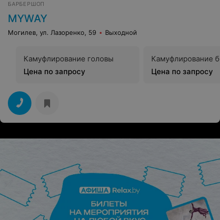
БАРБЕРШОП
хотели 4 фото то что сделали. Разочарование полное
…..!!!
MYWAY
Могилев, ул. Лазоренко, 59
Выходной
Камуфлирование головы
Камуфлирование 
Цена по запросу
Цена по запросу