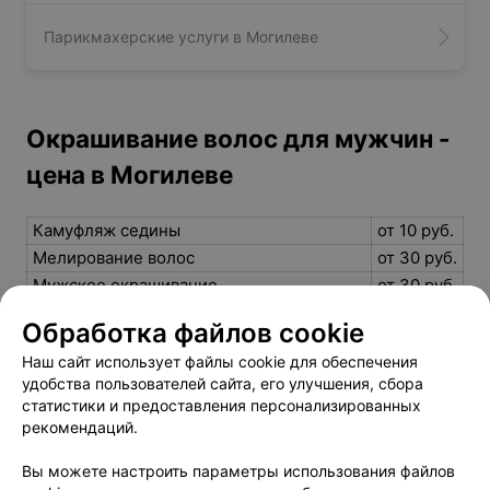
Парикмахерские услуги в Могилеве
Окрашивание волос для мужчин -
цена в Могилеве
Камуфляж седины
от 10 руб.
Мелирование волос
от 30 руб.
Мужское окрашивание
от 30 руб.
Мужское окрашивание камуфляж
от 10 руб.
Обработка файлов cookie
седины
Наш сайт использует файлы cookie для обеспечения
Мужское окрашивание. Блочное
от 10 руб.
удобства пользователей сайта, его улучшения, сбора
мелирование
статистики и предоставления персонализированных
Обесцвечивание всей длинны (супрой)
от 20 руб.
рекомендаций.
Вы можете настроить параметры использования файлов