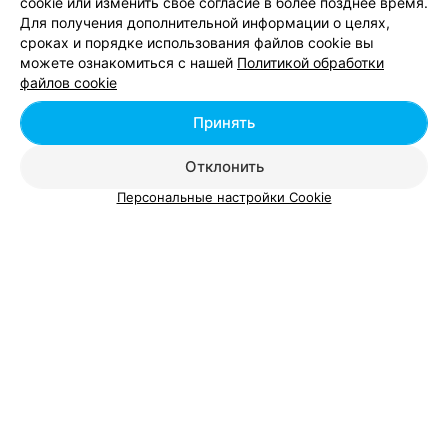
cookie или изменить свое согласие в более позднее время.
Для получения дополнительной информации о целях,
сроках и порядке использования файлов cookie вы
можете ознакомиться с нашей
Политикой обработки
Добавить компанию
файлов cookie
Добавить специалиста
Принять
Отклонить
Персональные настройки Cookie
О проекте
Новости проекта
Размещение рекламы
Вакансии
Публичный договор
Способы оплаты
Публичный договор по использованию сервиса
«Афиша»
Пользовательское соглашение
Написать в поддержку
Связаться по вопросам сотрудничества
Написать руководителю relax.by