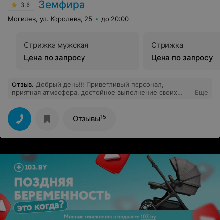
Земфира
3.6
Могилев, ул. Королева, 25
до 20:00
Стрижка мужская
Стрижка
Цена по запросу
Цена по запросу
Отзыв
.
Добрый день!!! Приветливый персонал,
приятная атмосфера, достойное выполнение своих
Еще
услуг, адекватные цены.
15
Отзывы