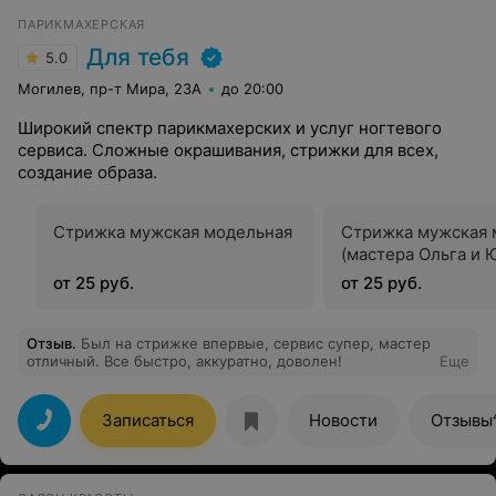
ПАРИКМАХЕРСКАЯ
Для тебя
5.0
Могилев, пр-т Мира, 23А
до 20:00
Широкий спектр парикмахерских и услуг ногтевого
сервиса. Сложные окрашивания, стрижки для всех,
создание образа.
Стрижка мужская модельная
Стрижка мужская 
(мастера Ольга и 
от 25 руб.
от 25 руб.
Отзыв
.
Был на стрижке впервые, сервис супер, мастер
отличный. Все быстро, аккуратно, доволен!
Еще
Записаться
Новости
Отзывы