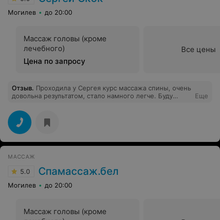
Могилев
до 20:00
Массаж головы (кроме
лечебного)
Все цены
Цена по запросу
Отзыв
.
Проходила у Сергея курс массажа спины, очень
довольна результатом, стало намного легче. Буду
Еще
продолжать поддержиающий массаж дабы не
запускать. Спасибо! Всем рекомендую.
МАССАЖ
Спамассаж.бел
5.0
Могилев
до 20:00
Массаж головы (кроме