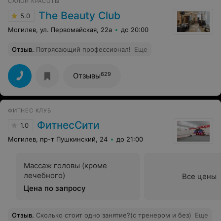
САЛОН КРАСОТЫ
The Beauty Club
5.0
Могилев, ул. Первомайская, 22а
до 20:00
Отзыв
.
Потрясающий профессионал!
Еще
629
Отзывы
ФИТНЕС КЛУБ
ФитнесСити
1.0
Могилев, пр-т Пушкинский, 24
до 21:00
Массаж головы (кроме
лечебного)
Все цены
Цена по запросу
Отзыв
.
Сколько стоит одно занятие?(с тренером и без)
Еще