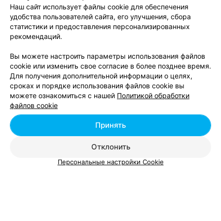
Выпрямление волос в Витебске
Наш сайт использует файлы cookie для обеспечения
удобства пользователей сайта, его улучшения, сбора
статистики и предоставления персонализированных
Парикмахерские услуги в Витебске
рекомендаций.
Вы можете настроить параметры использования файлов
cookie или изменить свое согласие в более позднее время.
Для получения дополнительной информации о целях,
сроках и порядке использования файлов cookie вы
можете ознакомиться с нашей
Политикой обработки
Добавить компанию
файлов cookie
Добавить специалиста
Принять
Отклонить
Персональные настройки Cookie
О проекте
Новости проекта
Размещение рекламы
Вакансии
Публичный договор
Способы оплаты
Публичный договор по использованию сервиса