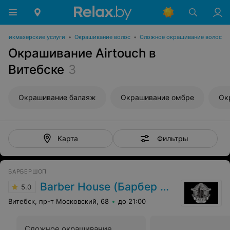
Парикмахерские услуги
•
Окрашивание волос
•
Сложное окрашивание волос
Окрашивание Airtouch в
Витебске
3
Окрашивание балаяж
Окрашивание омбре
Ок
Фильтры
Карта
БАРБЕРШОП
Barber House (Барбер Хаус)
5.0
Витебск, пр-т Московский, 68
до 21:00
Сложное окрашивание