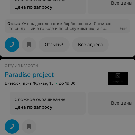
Все цены
Цена по запросу
Отзыв
.
Очень доволен этим барбершопом. Я считаю,
что он лучший в городе и по обслуживанию, и по
Еще
навыкам мастеров, и по самой обстановке внутри.
Бываю и на Московском, и на Гагарина, по
настроению!
2
Отзывы
Все адреса
СТУДИЯ КРАСОТЫ
Paradise project
Витебск, пр-т Фрунзе, 15
до 19:00
Сложное окрашивание
Все цены
Цена по запросу