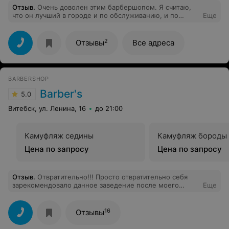
Отзыв
.
Очень доволен этим барбершопом. Я считаю,
что он лучший в городе и по обслуживанию, и по
Еще
навыкам мастеров, и по самой обстановке внутри.
Бываю и на Московском, и на Гагарина, по
настроению!
2
Отзывы
Все адреса
BARBERSHOP
Barber's
5.0
Витебск, ул. Ленина, 16
до 21:00
Камуфляж седины
Камуфляж бороды
Цена по запросу
Цена по запросу
Отзыв
.
Отвратительно!!! Просто отвратительно себя
зарекомендовало данное заведение после моего
Еще
знакомства с мастером, если не ошибаюсь, по имени
Максим (худощавый и в каких-то клёшевых джинсах).
Я стригусь в другом заведении у одного мастера, но
16
Отзывы
он в отпуске. В общем, показал фото нужной стрижки-
он сказал что знает эту стрижку. Этот мастер не