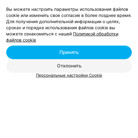
Вы можете настроить параметры использования файлов
cookie или изменить свое согласие в более позднее время.
Brazilian blowout в Витебске
Для получения дополнительной информации о целях,
сроках и порядке использования файлов cookie вы
можете ознакомиться с нашей
Политикой обработки
Выпрямление волос в Витебске
файлов cookie
Принять
Парикмахерские услуги в Витебске
Отклонить
Персональные настройки Cookie
Добавить компанию
Добавить специалиста