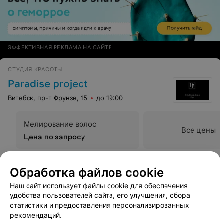
ЭФФЕКТИВНАЯ РЕКЛАМА НА САЙТЕ
СТУДИЯ КРАСОТЫ
Paradise project
Витебск, пр-т Фрунзе, 15
до 19:00
Мелирование волос
Все цены
Цена по запросу
Обработка файлов cookie
Наш сайт использует файлы cookie для обеспечения
удобства пользователей сайта, его улучшения, сбора
статистики и предоставления персонализированных
рекомендаций.
Вам будет интересно