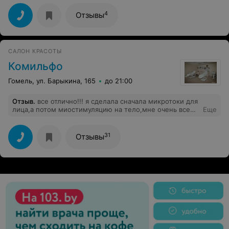
довольный клиент этого салона! Спасибо LEDI за Ваше
постоянство и качество.
4
Отзывы
САЛОН КРАСОТЫ
Комильфо
Гомель, ул. Барыкина, 165
до 21:00
Отзыв
.
все отлично!!! я сделала сначала микротоки для
лица,а потом миостимуляцию на тело,мне очень все
Еще
нравиться, персонал очень
радушный,внимательный,квалифицированный,
атмосфера домашнего уюта и высокий
31
Отзывы
профессиональный уровень,а красота требует
денег............