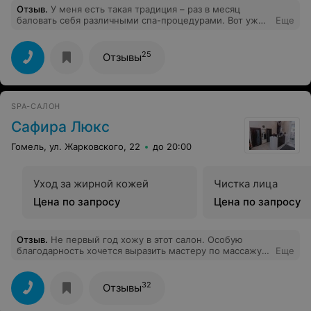
Отзыв
.
У меня есть такая традиция – раз в месяц
баловать себя различными спа-процедурами. Вот уже
Еще
несколько раз подряд посещаю один и тот же спа-
салон "VV&V SPA&WELLNESS CENTER"
25
Отзывы
SPA-САЛОН
Сафира Люкс
Гомель, ул. Жарковского, 22
до 20:00
Уход за жирной кожей
Чистка лица
Цена по запросу
Цена по запросу
Отзыв
.
Не первый год хожу в этот салон. Особую
благодарность хочется выразить мастеру по массажу
Еще
Ирине! В этом человеке удивительное сочетание
профессионализма и человеческого фактора! Мастер
своего дела, это чувствуется и ощущается с первой
32
Отзывы
минуты знакомства и процедуры!!!))А также сделала
стрижку у стилиста-парикмахера Лики! Записалась к