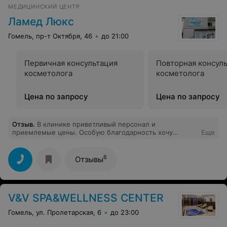
МЕДИЦИНСКИЙ ЦЕНТР
Ламед Люкс
Гомель, пр-т Октября, 46
до 21:00
Первичная консультация
Повторная консул
косметолога
косметолога
Цена по запросу
Цена по запросу
Отзыв
.
В клинике приветливый персонал и
приемлемые цены. Особую благодарность хочу
Еще
выразить врачу трихологу Пузырёвой Марие Юрьевне,
помогла мне решить проблему с выпадением волос,
чудесный врач.
6
Отзывы
V&V SPA&WELLNESS CENTER
Гомель, ул. Пролетарская, 6
до 23:00