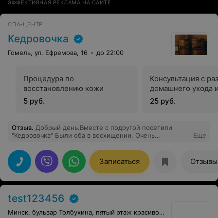
ЭФФЕКТИВНАЯ РЕКЛАМА НА САЙТЕ
СПА-ЦЕНТР
Кедровочка
Гомель, ул. Ефремова, 16
до 22:00
Процедура по
Консультация с ра
восстановлению кожи
домашнего ухода и
5 руб.
25 руб.
Отзыв
.
Добрый день.Вместе с подругой посетили
"Кедровочка" Были оба в восхищении. Очень
Еще
комфортное место, приятный дизайн. Брали кедровые
бочки, пилинг, массаж тела и массаж лица. Высокое
качество услуг. Массаж на высшем уровне. Получили
Записаться
Отзывы
массу удовольствия и расслабления. Обязательно
приедем снова на еще более длительное время. Очень
рады,что нашли этот центр. Стоимость также приятно
удивила. Рекомендую этот центр, уверена,что получите
test123456
массу удовольствия ♥️
Минск, бульвар Толбухина, пятый этаж красивого здания, 2