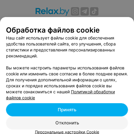
О проекте
Новости проекта
Размещение рекламы
Обработка файлов cookie
Вакансии
Публичный договор
Способы оплаты
Публичный договор по использованию сервиса
Наш сайт использует файлы cookie для обеспечения
«Афиша»
удобства пользователей сайта, его улучшения, сбора
статистики и предоставления персонализированных
Пользовательское соглашение
рекомендаций.
Написать в поддержку
Вы можете настроить параметры использования файлов
Связаться по вопросам сотрудничества
cookie или изменить свое согласие в более позднее время.
Написать руководителю relax.by
Для получения дополнительной информации о целях,
Персональные настройки cookie
сроках и порядке использования файлов cookie вы
можете ознакомиться с нашей
Политикой обработки
Обработка персональных данных
файлов cookie
Принять
© 2026 ООО «Артокс Лаб», УНП 191700409, регистрирующий орган -
Отклонить
Минский горисполком
| 220012, Республика Беларусь, г. Минск,
улица Толбухина, 2, пом. 16 | info@relax.by
Персональные настройки Cookie