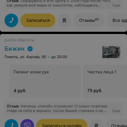
Отзыв
.
Обращаюсь в этот центр с 2008 года после того
как умерла моя мама от онкологии, наблюдаюсь
Еще
только у этих специалистов очень довольна,
рекомендую женщинам получать в этом центр
качественную и быструю мед.помощь, так же в этот
95
Записаться
Отзывы
Все ад
центр обращаются за консультацией и моя семья.
Очень благодарна врачам этого центра, желаю им
также здоровья и успехов в их не легком труде!!!
САЛОН КРАСОТЫ
Бижин
Гомель, ул. Кирова, 90
до 20:00
Пилинг кожи рук
Чистка лица 1
4 руб.
75 руб.
Отзыв
.
Наталья, спасибо огромное! Столько позитива
глядя на себя в зеркало, после Вашей стрижки я не
Еще
испытывала давно. До сих пор не понимаю, как на
длинных волосах можно сделать стрижку! И выглядить
не обычно и серо, а дорого и роскошно!! Я очень рада,
Записаться онлайн
Отзывы