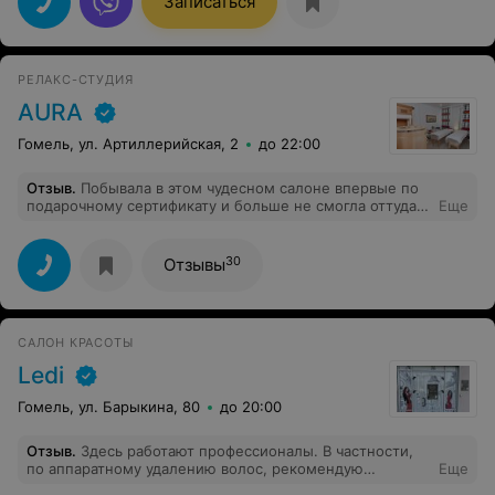
Записаться
РЕЛАКС-СТУДИЯ
AURA
Гомель, ул. Артиллерийская, 2
до 22:00
Отзыв
.
Побывала в этом чудесном салоне впервые по
подарочному сертификату и больше не смогла оттуда
Еще
уйти) Огромную благодарность хочется выразить
девушке Радмиле, отношение которой позволяет
чувствовать себя, как дома: все объяснит, расскажет,
30
Отзывы
покажет, порекомендует, 1000 раз позаботиться о всех
мелочах. Перепробовала все: бочку, сауну, массаж...
Ни одна из позиций не разочаровала, а наоборот
вызывает желание записаться на следующий раз или
САЛОН КРАСОТЫ
взять абонемент) Затем посетила данный салон с
мамой в качестве подарка, она также была в восторге.
Ledi
Уверена, что мы вернёмся ещё не раз ради этих
невероятных ароматов, обретения успокоения души и
Гомель, ул. Барыкина, 80
до 20:00
тела, настоящего релакса. Всем советую!))
Отзыв
.
Здесь работают профессионалы. В частности,
по аппаратному удалению волос, рекомендую
Еще
Екатерину: качественно и комфортно. Я - очень