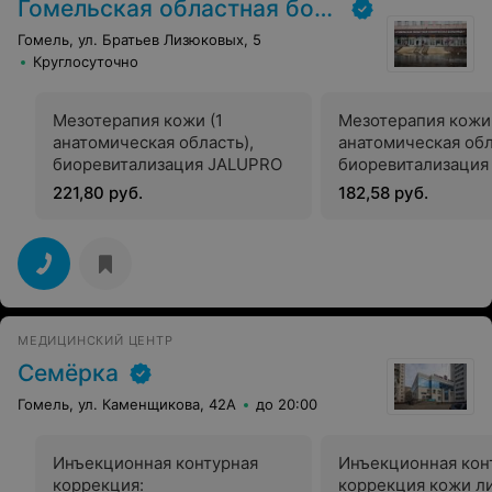
Гомельская областная больница
Гомель, ул. Братьев Лизюковых, 5
Круглосуточно
Мезотерапия кожи (1
Мезотерапия кожи 
анатомическая область),
анатомическая обл
биоревитализация JALUPRO
биоревитализация
(волосистой части
221,80 руб.
182,58 руб.
МЕДИЦИНСКИЙ ЦЕНТР
Семёрка
Гомель, ул. Каменщикова, 42А
до 20:00
Инъекционная контурная
Инъекционная кон
коррекция:
коррекция кожи л