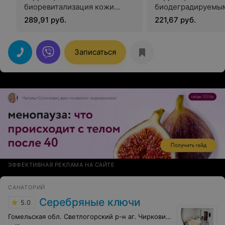
биоревитализация кожи
биодеградируемы
лица, шеи
имплантатами: пре
289,91 руб.
221,67 руб.
биодеградируемыми
мезотарапии на ос
имплантатами: препарат для
нестабилизирован
мезотарапии на основе
гиалуроновой кис
Записаться
нестабилизированной
HA EYES ампула 1,5
гиалуроновой кислоты RRS
Испания
CELLUTRIX флакон 10 мл,
Испания
ЭФФЕКТИВНАЯ РЕКЛАМА НА САЙТЕ
САНАТОРИЙ
Серебряные ключи
5.0
Гомельская обл. Светлогорский р-н аг. Чирковичи