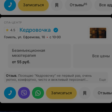
центров. Удачи желаю всему персоналу. Будьте
95
Записаться
Отзывы
Все ад
здороаы!
СПА-ЦЕНТР
Кедровочка
4.5
Гомель, ул. Ефремова, 16
с 10:00
Безинъекционная
мезотерапия
Все цены
от 55 руб.
Отзыв
.
Посещаю "Кедровочку" не первый раз, очень
уютно, комфортно, чисто и вежливый персонал!
Еще
Огромное спасибо за прекрасное настроение!
Рекомендую всем!
Записаться
Отзывы