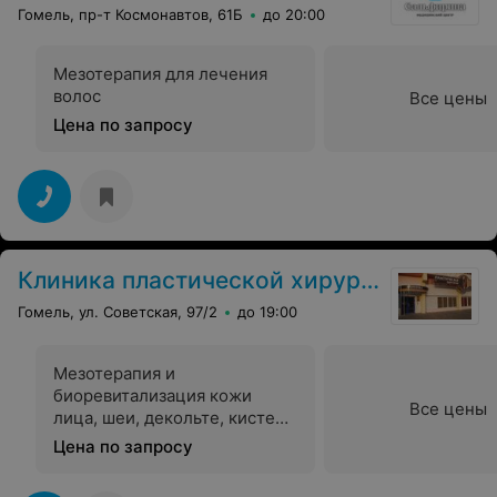
Гомель, пр-т Космонавтов, 61Б
до 20:00
Мезотерапия для лечения
волос
Все цены
Цена по запросу
Клиника пластической хирургии
Гомель, ул. Советская, 97/2
до 19:00
Мезотерапия и
биоревитализация кожи
Все цены
лица, шеи, декольте, кистей
рук
Цена по запросу