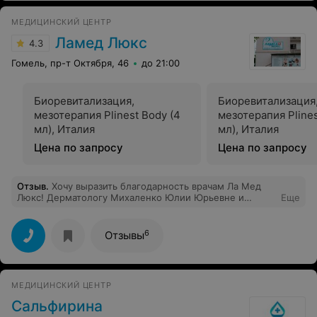
МЕДИЦИНСКИЙ ЦЕНТР
Ламед Люкс
4.3
Гомель, пр-т Октября, 46
до 21:00
Биоревитализация,
Биоревитализация
мезотерапия Plinest Body (4
мезотерапия Plines
мл), Италия
мл), Италия
Цена по запросу
Цена по запросу
Отзыв
.
Хочу выразить благодарность врачам Ла Мед
Люкс! Дерматологу Михаленко Юлии Юрьевне и
Еще
кардиологу Титенок Марине Валерьевне за их
профессионализм и доброе отношение!
6
Отзывы
МЕДИЦИНСКИЙ ЦЕНТР
Сальфирина