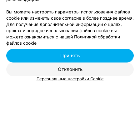
ЭФФЕКТИВНАЯ РЕКЛАМА НА САЙТЕ
Вы можете настроить параметры использования файлов
cookie или изменить свое согласие в более позднее время.
Для получения дополнительной информации о целях,
сроках и порядке использования файлов cookie вы
Вам будет интересно
можете ознакомиться с нашей
Политикой обработки
файлов cookie
Инъекции диспорта в межбровье в Гомеле
Принять
Отклонить
Инъекции диспорта в носогубные складки в
Гомеле
Персональные настройки Cookie
Фотоэпиляция бикини в Гомеле
Мезотерапия - цена в Гомеле