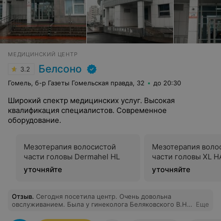
МЕДИЦИНСКИЙ ЦЕНТР
Белсоно
3.2
Гомель, б-р Газеты Гомельская правда, 32
до 20:30
Широкий спектр медицинских услуг. Высокая
квалификация специалистов. Современное
оборудование.
Мезотерапия волосистой
Мезотерапия воло
части головы Dermahel HL
части головы XL H
уточняйте
уточняйте
Отзыв
.
Сегодня посетила центр. Очень довольна
овслуживанием. Была у гинеколога Беляковского В.Н.
Еще
Очереди не было. Прошла обследование по записи
своевременно. Спасибо. Побольше бы таких мед.