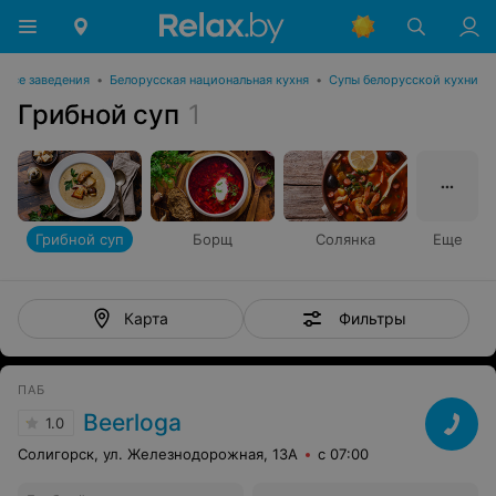
Все заведения
•
Белорусская национальная кухня
•
Супы белорусской кухни
Грибной суп
1
Грибной суп
Борщ
Солянка
Еще
Фильтры
Карта
ПАБ
Beerloga
1.0
Солигорск, ул. Железнодорожная, 13А
с 07:00