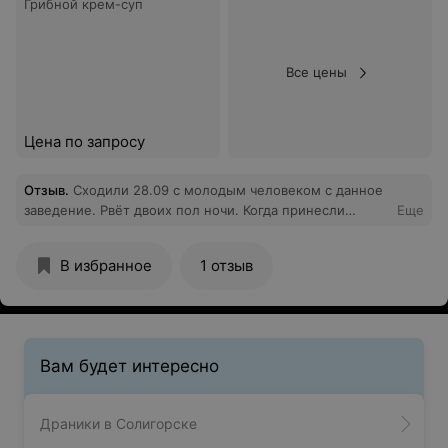
Грибной крем-суп
Все цены
Цена по запросу
Отзыв
.
Сходили 28.09 с молодым человеком с данное
заведение. Рвёт двоих пол ночи. Когда принесли
Еще
заказанные блюда в течение пяти минут, это
обрадовало, но и насторожило, так как блюда не
В избранное
1 отзыв
простые. Сколько они там стоят — только им
известно. Погрели и вынесли гостям. В общем, больше
в это заведение ни ногой и другим не советуем.
Вам будет интересно
Драники в Солигорске