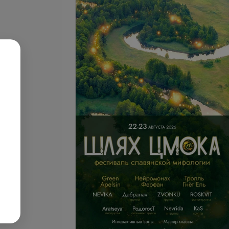
ние точек
Восточный массаж
туры полынными
.
от 9 руб.