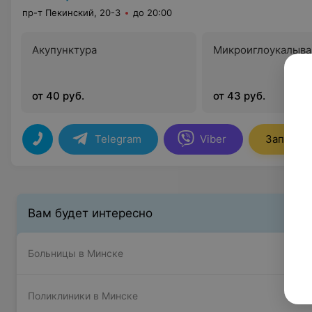
пр-т Пекинский, 20-3
до 20:00
Акупунктура
Микроиглоукалыва
от 40 руб.
от 43 руб.
Telegram
Viber
Записать
Вам будет интересно
Больницы в Минске
Поликлиники в Минске