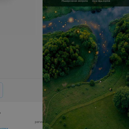
р
© 2026 ООО «Артокс Лаб», УНП 191700409,
регистрирующий орган - Минский горисполком
|
220012, Республика Беларусь, г. Минск,
ства