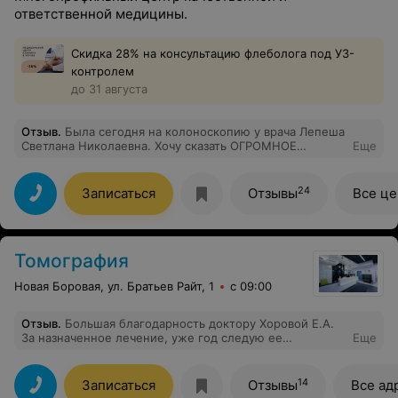
ответственной медицины.
Скидка 28% на консультацию флеболога под УЗ-
контролем
до 31 августа
Отзыв
.
Была сегодня на колоноскопию у врача Лепеша
Светлана Николаевна. Хочу сказать ОГРОМНОЕ
Еще
СПАСИБО доктору и всей ее команде, которая
помогает сделать такую процедуру, как колоноскопия,
максимально комфортной и безболезненной. Теперь
24
Записаться
Отзывы
Все ц
только сюда буду обращаться)))))
Томография
Новая Боровая, ул. Братьев Райт, 1
с 09:00
Отзыв
.
Большая благодарность доктору Хоровой Е.А.
За назначенное лечение, уже год следую ее
Еще
рекомендациям и мигрени прекратились, спасибо
большое!
14
Записаться
Отзывы
Все ад