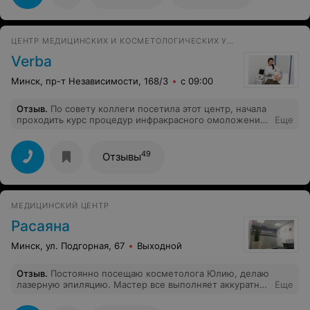
хорошего врача поблизости. После нескольких
попыток в итоге езжу через весь город снова в
Уручье.Дай Вам Бог здоровья и профессиональных
ЦЕНТР МЕДИЦИНСКИХ И КОСМЕТОЛОГИЧЕСКИХ УСЛУГ
успехов, Надежда Ивановна! Спасибо Вам!
Verba
Минск, пр-т Независимости, 168/3
с 09:00
Отзыв
.
По совету коллеги посетила этот центр, начала
проходить курс процедур инфракрасного омоложения
Еще
NIR. Понравилось, что продается сразу комплекс -
лицо, шея, декольте, это получается гораздо
экономнее. Уже после второй процедуры заметила
49
Отзывы
ощутимое улучшение состояния кожи. Прекрасный
центр, современное оборудование, администратор
очень вежливая. Отдельная благодарность Берестень
Светлане – грамотный и тактичный специалист, я
МЕДИЦИНСКИЙ ЦЕНТР
очень довольна!
Расаяна
Минск, ул. Подгорная, 67
Выходной
Отзыв
.
Постоянно посещаю косметолога Юлию, делаю
лазерную эпиляцию. Мастер все выполняет аккуратно
Еще
и качественно, ожогов не оставляет. Сделала уже 4
процедуры, скорее всего останется пару