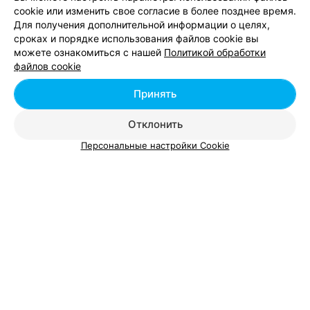
cookie или изменить свое согласие в более позднее время.
Смотрите также
Для получения дополнительной информации о целях,
сроках и порядке использования файлов cookie вы
можете ознакомиться с нашей
Политикой обработки
Медицинские центры в Уручье в Минске
файлов cookie
Принять
Поликлиники возле метро Уручье
Отклонить
Персональные настройки Cookie
Добавить компанию
Добавить специалиста