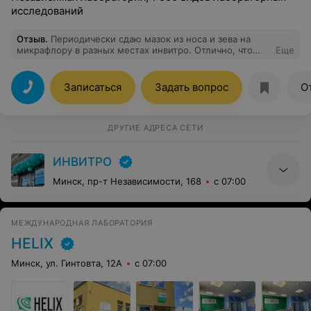
исследований
Отзыв
.
Периодически сдаю мазок из носа и зева на
микрафлору в разных местах инвитро. Отлично, что
Еще
ответ готов уже наследующий день. А вот в другой
раскрученной лаборатории ждать приходилось по 4
дня. Могу выразить только слова благодарности о
Записаться
Задать вопрос
О
работе ваши сотрудников. Буду здавать анализы только
у вас.
ДРУГИЕ АДРЕСА СЕТИ
ИНВИТРО
Минск, пр-т Независимости, 168
с 07:00
МЕЖДУНАРОДНАЯ ЛАБОРАТОРИЯ
HELIX
Минск, ул. Гинтовта, 12А
с 07:00