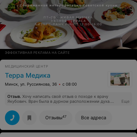
ЭФФЕКТИВНАЯ РЕКЛАМА НА САЙТЕ
МЕДИЦИНСКИЙ ЦЕНТР
Терра Медика
Минск, ул. Руссиянова, 36
с 08:00
Отзыв
.
Хочу написать свой отзыв о походе к врачу
Якубович. Врач была в дурном расположении духа.
Еще
Предложила сделать кольпоскопию, на вопрос:
"Сколько это будет стоить?" ответила: "У нас есть
специально обученные люди, которые отвечают на
47
Отзывы
Все адреса
такие вопросы". Это я должна была выйти из кабинета
и ходить, узнавать сколько стоит, что ли?? Сделала
кольпоскопию, такое у меня ощущение было, что это
просто развод на деньги. Гинеколог в консультации