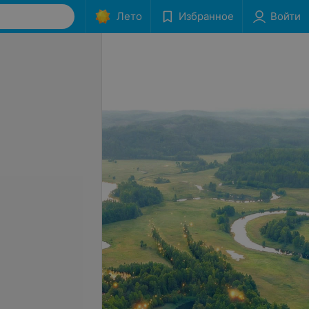
Лето
Избранное
Войти
й прием врача
Забор мазка на исследование
гинеколога
(гинекология)
нный)