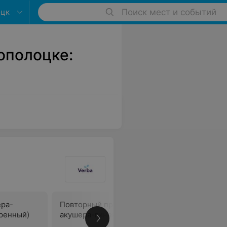
оцк
Поиск мест и событий
ополоцке:
ера-
Повторный прием врача
Повторны
ренный)
акушера-гинеколога
акушера-
(расшире