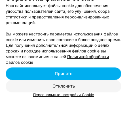
Пластическая хирургия в Новополоцке
Наш сайт использует файлы cookie для обеспечения
удобства пользователей сайта, его улучшения, сбора
статистики и предоставления персонализированных
Офтальмология в Новополоцке
рекомендаций.
Вы можете настроить параметры использования файлов
cookie или изменить свое согласие в более позднее время.
Для получения дополнительной информации о целях,
сроках и порядке использования файлов cookie вы
можете ознакомиться с нашей
Политикой обработки
Добавить компанию
файлов cookie
Добавить специалиста
Принять
Отклонить
Персональные настройки Cookie
О проекте
Новости проекта
Размещение рекламы
Вакансии
Публичный договор
Способы оплаты
Публичный договор по использованию сервиса