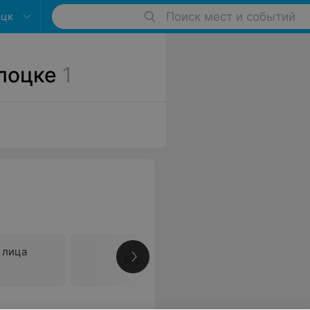
оцк
Поиск мест и событий
лоцке
1
 лица
Все цены