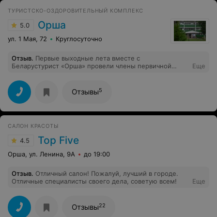
ТУРИСТСКО-ОЗДОРОВИТЕЛЬНЫЙ КОМПЛЕКС
Орша
5.0
ул. 1 Мая, 72
Круглосуточно
Отзыв
.
Первые выходные лета вместе с
Беларустурист «Орша» провели члены первичной
Еще
профсоюзной организации филиала «Оршаводоканал»
в блистательном Санкт-Петербурге. Два дня в этом
прекрасном городе пролетели как одно мгновение.
5
Отзывы
Эмоции от красоты и величия города переполняли
всех. Огромное спасибо Туристско-оздоровительному
комплексу «Орша», за прекрасно проведённые
выходные. Отдельная благодарность специалисту по
САЛОН КРАСОТЫ
продажам и маркетингу Максимчик Татьяне за
организацию экскурсионного мероприятия.
Top Five
4.5
Орша, ул. Ленина, 9А
до 19:00
Отзыв
.
Отличный салон! Пожалуй, лучший в городе.
Отличные специалисты своего дела, советую всем!
Еще
22
Отзывы