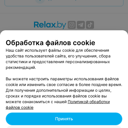
О проекте
Новости проекта
Размещение рекламы
Обработка файлов cookie
Вакансии
Публичный договор
Способы оплаты
Публичный договор по использованию сервиса
Наш сайт использует файлы cookie для обеспечения
«Афиша»
удобства пользователей сайта, его улучшения, сбора
статистики и предоставления персонализированных
Пользовательское соглашение
рекомендаций.
Написать в поддержку
Вы можете настроить параметры использования файлов
Связаться по вопросам сотрудничества
cookie или изменить свое согласие в более позднее время.
Написать руководителю relax.by
Для получения дополнительной информации о целях,
Персональные настройки cookie
сроках и порядке использования файлов cookie вы
можете ознакомиться с нашей
Политикой обработки
Обработка персональных данных
файлов cookie
Принять
© 2026 ООО «Артокс Лаб», УНП 191700409, регистрирующий орган -