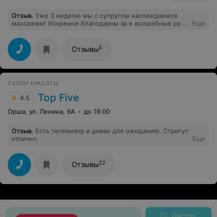
Отзыв
.
Уже 3 неделю мы с супругом наслаждаемся
массажем! Искренне благодарны за е волшебные руки
Еще
мастера. После 5 сеанса массажа ощутила на себе
положительный эффект, ощутимо подтянулся живот,
появилось желание держать свое тело в постоянном
5
Отзывы
тонусе, держать спину прямой, а живот в напряжении.
Остался последний сеанс, а прощаться не хочется.
Муж говорит, что ощутимо стало легче в области
шейно-грудного отдела, перестало болеть в области
САЛОН КРАСОТЫ
лопаток. А я в восторге от того ощущения
одновременно расслабленности и тонуса) Ещё раз
Top Five
4.5
огромное спасибо)
Орша, ул. Ленина, 9А
до 19:00
Отзыв
.
Есть телевизор и диван для ожидания). Стригут
отлично.
Еще
22
Отзывы