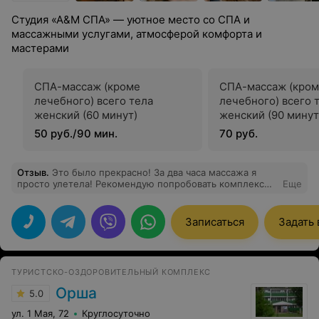
Студия «А&М СПА» — уютное место со СПА и
массажными услугами, атмосферой комфорта и
мастерами
СПА-массаж (кроме
СПА-массаж (кро
лечебного) всего тела
лечебного) всего 
женский (60 минут)
женский (90 минут
50 руб./90 мин.
70 руб.
Отзыв
.
Это было прекрасно! За два часа массажа я
просто улетела! Рекомендую попробовать комплекс
Еще
воды и массажа всего тела. Восторг!
Записаться
Задать
ТУРИСТСКО-ОЗДОРОВИТЕЛЬНЫЙ КОМПЛЕКС
Орша
5.0
ул. 1 Мая, 72
Круглосуточно