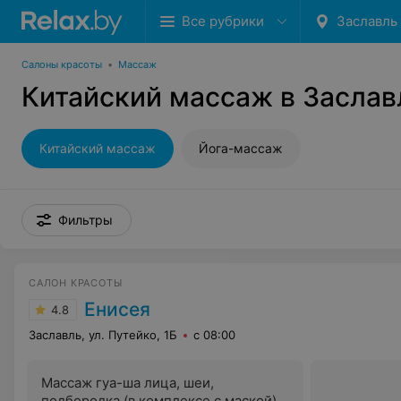
Все рубрики
Заславль
Салоны красоты
•
Массаж
Китайский массаж в Заслав
Китайский массаж
Йога-массаж
Фильтры
САЛОН КРАСОТЫ
Енисея
4.8
Заславль, ул. Путейко, 1Б
с 08:00
Массаж гуа-ша лица, шеи,
подбородка (в комплексе с маской)