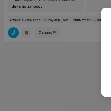
Цена по запросу
Отзыв
.
Очень хороший грумер , очень внимателен к собачке
65
Отзывы