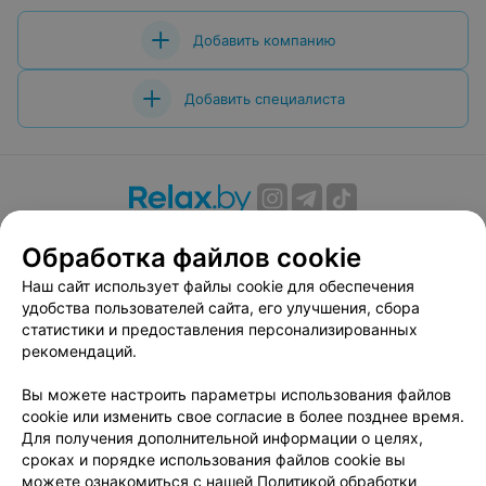
Добавить компанию
Добавить специалиста
О проекте
Новости проекта
Размещение рекламы
Обработка файлов cookie
Вакансии
Публичный договор
Способы оплаты
Наш сайт использует файлы cookie для обеспечения
Публичный договор по использованию сервиса
удобства пользователей сайта, его улучшения, сбора
«Афиша»
статистики и предоставления персонализированных
Пользовательское соглашение
рекомендаций.
Написать в поддержку
Вы можете настроить параметры использования файлов
Связаться по вопросам сотрудничества
cookie или изменить свое согласие в более позднее время.
Написать руководителю relax.by
Для получения дополнительной информации о целях,
сроках и порядке использования файлов cookie вы
Персональные настройки cookie
можете ознакомиться с нашей
Политикой обработки