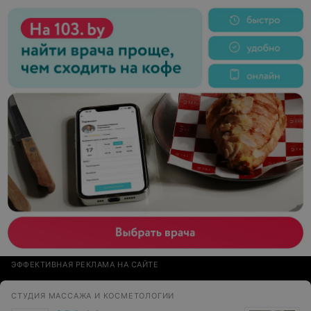
благодаря усилиям и настойчивости моих
преподавателей я смогла сесть на все три шпагата -
продольный правый и левый, и поперечный шпагат. это
единственное место в городе, среди фитнесс-клубов,
где профессионально преподают классический танец,
танец у шеста, стрип-пластику. хочу отдельно отметить
и сказать огроооомное спасибо рыженькой девочке
Даше (пилоны), Лауре (стрип-пластика) и
легендарному любимому хореографу Шаховой Олесе
... лучший клуб! стоит посетить =)
ЭФФЕКТИВНАЯ РЕКЛАМА НА САЙТЕ
СТУДИЯ МАССАЖА И КОСМЕТОЛОГИИ