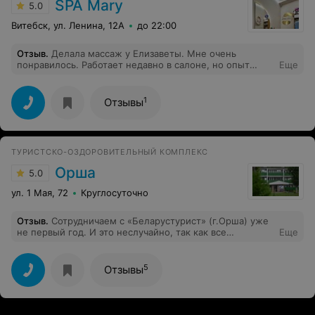
SPA Mary
5.0
Витебск, ул. Ленина, 12А
до 22:00
Отзыв
.
Делала массаж у Елизаветы. Мне очень
понравилось. Работает недавно в салоне, но опыт
Еще
многолетний. Проработала каждую клеточку.
1
Отзывы
ТУРИСТСКО-ОЗДОРОВИТЕЛЬНЫЙ КОМПЛЕКС
Орша
5.0
ул. 1 Мая, 72
Круглосуточно
Отзыв
.
Сотрудничаем с «Беларустурист» (г.Орша) уже
не первый год. И это неслучайно, так как все
Еще
экскурсии организованы профессионально. Наша
экскурсия в город Минск прошла безупречно, все
участники получили массу впечатлений. Вернулись
5
Отзывы
восторженные и вдохновлённые. Это, конечно связано
с тем, что комплекс услуг был предоставлен высокого
уровня.