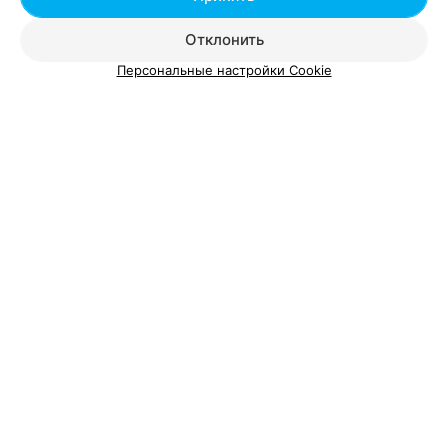
Отклонить
Персональные настройки Cookie
Добавить компанию
Добавить специалиста
О проекте
Новости проекта
Размещение рекламы
Вакансии
Публичный договор
Способы оплаты
Публичный договор по использованию сервиса
«Афиша»
Пользовательское соглашение
Написать в поддержку