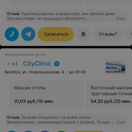
Отзыв
.
Удаляла родинку в медцентре, все делали даже
без анестезии, но процедура абсолютно
Еще
безболезненная, следов никаких не осталось.
Рекомендую!
3
Записаться
Отзывы
МЕДИЦИНСКИЙ ЦЕНТР
CityClinic
4.5
Витебск, ул. Новооршанская, 4
до 20:00
Массаж стопы
Восточный массаж
триггерным точка
31,03 руб./10 мин.
54,50 руб./25 мин.
Отзыв
.
Лучший специалист на моём опыте.
Внимательная, понимающая людей с фобией. Только к
Еще
ней теперь.