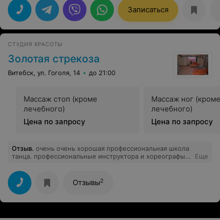
Записаться
СТУДИЯ КРАСОТЫ
Золотая стрекоза
Витебск, ул. Гоголя, 14
до 21:00
Массаж стоп (кроме
Массаж ног (кром
лечебного)
лечебного)
Цена по запросу
Цена по запросу
Отзыв
.
очень очень хорошая профессиональная школа
танца. профессиональные инструктора и хореографы,
Еще
уютный зал, наличие душа. посещаю школу уже давно.
за это время она стала мне второй семьей. к ученикам
относятся требовательно. благодаря чему и
2
Отзывы
достигается соответствующий результат. за 1.5 года
обучения я значительно увеличила свою пластичность,
снизила вес, получила огромнейший заряд энергии и
раскрепостилась. кроме того, я открыла женственную
часть своей личности. также мне есть чем гордится: